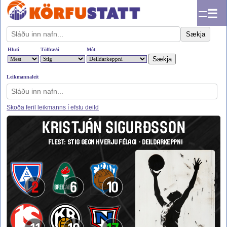
☰
Sækja
Hluti
Tölfræði
Mót
Leikmannaleit
Skoða feril leikmanns í efstu deild
KRISTJÁN SIGURÐSSON
FLEST: STIG GEGN HVERJU FÉLAGI - DEILDARKEPPNI
2
6
10