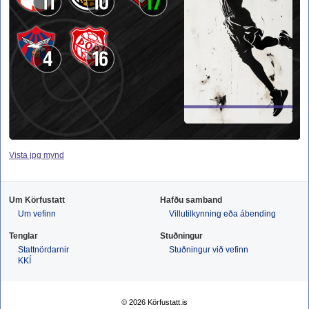
11
10
17
4
16
Vista jpg mynd
Um Körfustatt
Hafðu samband
Um vefinn
Villutilkynning eða ábending
Tenglar
Stuðningur
Stattnördarnir
Stuðningur við vefinn
KKÍ
© 2026 Körfustatt.is