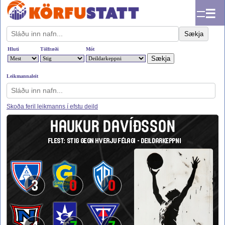
☰
Sækja
Hluti
Tölfræði
Mót
Leikmannaleit
Skoða feril leikmanns í efstu deild
HAUKUR DAVÍÐSSON
FLEST: STIG GEGN HVERJU FÉLAGI - DEILDARKEPPNI
3
0
0