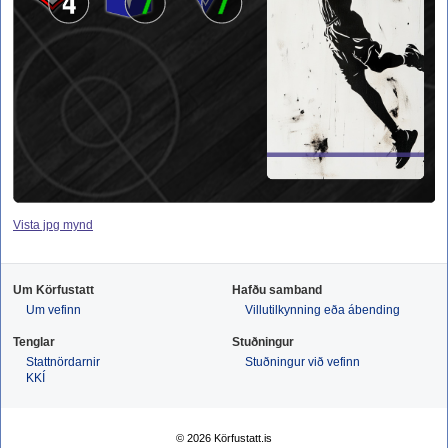
4
7
7
Vista jpg mynd
Um Körfustatt
Hafðu samband
Um vefinn
Villutilkynning eða ábending
Tenglar
Stuðningur
Stattnördarnir
Stuðningur við vefinn
KKÍ
© 2026 Körfustatt.is