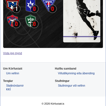
1
0
0
0
0
Vista jpg mynd
Um Körfustatt
Hafðu samband
Um vefinn
Villutilkynning eða ábending
Tenglar
Stuðningur
Stattnördarnir
Stuðningur við vefinn
KKÍ
© 2026 Körfustatt.is