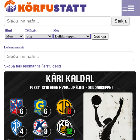
☰
Sækja
Hluti
Tölfræði
Mót
Leikmannaleit
Skoða feril leikmanns í efstu deild
KÁRI KALDAL
FLEST: STIG GEGN HVERJU FÉLAGI - DEILDARKEPPNI
6
6
0
4
3
12