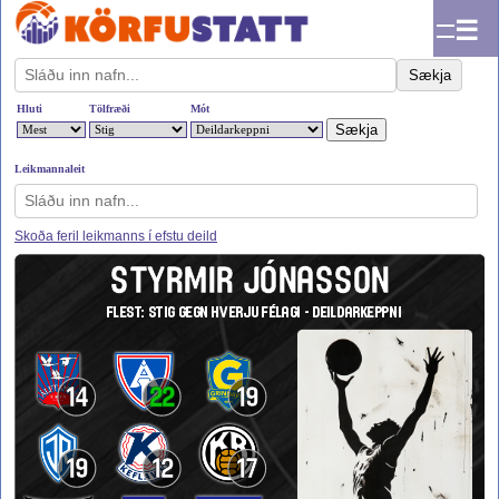
☰
Sækja
Hluti
Tölfræði
Mót
Leikmannaleit
Skoða feril leikmanns í efstu deild
STYRMIR JÓNASSON
FLEST: STIG GEGN HVERJU FÉLAGI - DEILDARKEPPNI
14
22
19
19
12
17