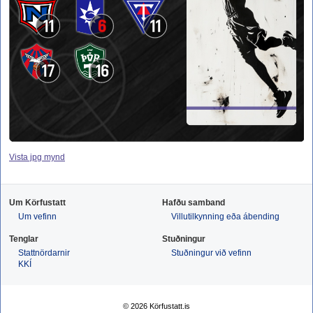
11
6
11
17
16
Vista jpg mynd
Um Körfustatt
Hafðu samband
Um vefinn
Villutilkynning eða ábending
Tenglar
Stuðningur
Stattnördarnir
Stuðningur við vefinn
KKÍ
© 2026 Körfustatt.is