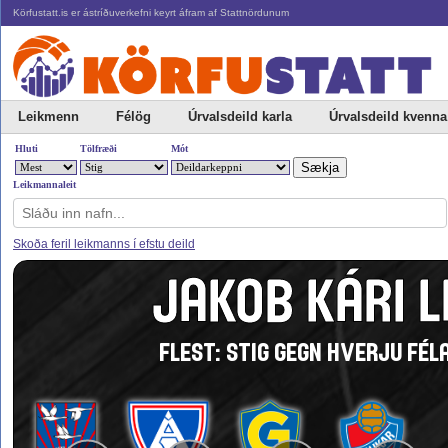
Körfustatt.is er ástríðuverkefni keyrt áfram af Stattnördunum
Leikmenn
Félög
Úrvalsdeild karla
Úrvalsdeild kvenna
Hluti
Tölfræði
Mót
Leikmannaleit
Skoða feril leikmanns í efstu deild
JAKOB KÁRI 
FLEST: STIG GEGN HVERJU FÉLA