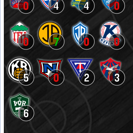
0
4
4
0
0
7
0
0
5
0
2
3
6