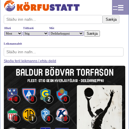
☰
Sækja
Hluti
Tölfræði
Mót
Leikmannaleit
Skoða feril leikmanns í efstu deild
BALDUR BÖÐVAR TORFASON
FLEST: STIG GEGN HVERJU FÉLAGI - DEILDARKEPPNI
0
0
2
0
0
1
0
0