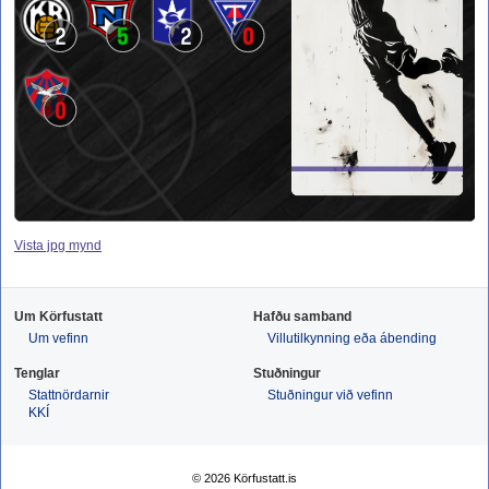
2
5
2
0
0
Vista jpg mynd
Um Körfustatt
Hafðu samband
Um vefinn
Villutilkynning eða ábending
Tenglar
Stuðningur
Stattnördarnir
Stuðningur við vefinn
KKÍ
© 2026 Körfustatt.is