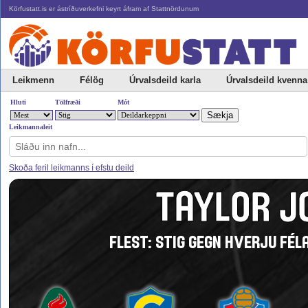
Körfustatt.is er ástríðuverkefni keyrt áfram af Stattnördunum
Leikmenn
Félög
Úrvalsdeild karla
Úrvalsdeild kvenna
Hluti
Tölfræði
Mót
Leikmannaleit
Skoða feril leikmanns í efstu deild
TAYLOR J
FLEST: STIG GEGN HVERJU FÉLA