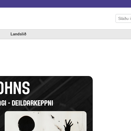
Landslið
OHNS
GI - DEILDARKEPPNI