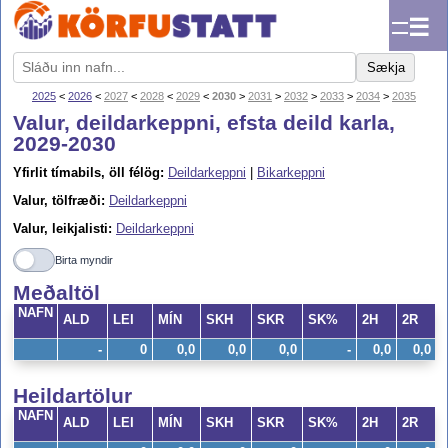
☰
Sækja
2025
<
2026
<
2027
<
2028
<
2029
<
2030
>
2031
>
2032
>
2033
>
2034
>
2035
Valur, deildarkeppni, efsta deild karla,
2029-2030
Yfirlit tímabils, öll félög:
Deildarkeppni
|
Bikarkeppni
Valur, tölfræði:
Deildarkeppni
Valur, leikjalisti:
Deildarkeppni
Birta myndir
Meðaltöl
NAFN
ALD
LEI
MÍN
SKH
SKR
SK%
2H
2R
-
0
0,0
0,0
0,0
-
0,0
0,0
Heildartölur
NAFN
ALD
LEI
MÍN
SKH
SKR
SK%
2H
2R