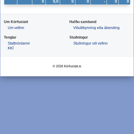
0
0,0
0
0
-
0
0
Um Körfustatt
Hafðu samband
Um vefinn
Villutilkynning eða ábending
Tenglar
Stuðningur
Stattnördarnir
Stuðningur við vefinn
KKÍ
© 2026 Körfustatt.is