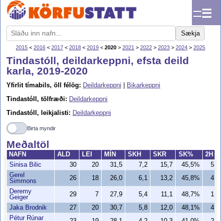
☰
Sækja
2015
<
2016
<
2017
<
2018
<
2019
<
2020
>
2021
>
2022
>
2023
>
2024
>
2025
Tindastóll, deildarkeppni, efsta deild
karla, 2019-2020
Yfirlit tímabils, öll félög:
Deildarkeppni
|
Bikarkeppni
Tindastóll, tölfræði:
Deildarkeppni
Tindastóll, leikjalisti:
Deildarkeppni
Birta myndir
Meðaltöl
NAFN
ALD
LEI
MÍN
SKH
SKR
SK%
2H
Sinisa Bilic
30
20
31,5
7,2
15,7
45,5%
5,1
Gerel
26
18
26,0
6,1
13,2
45,8%
4,3
Simmons
Deremy
29
7
27,9
5,4
11,1
48,7%
1,9
Geiger
Jaka Brodnik
27
20
30,7
5,8
12,0
48,1%
4,2
Pétur Rúnar