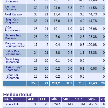
23
19
28,1
4,2
10,3
41,0%
2,6
Birgisson
Jasmin
39
17
24,9
3,3
7,9
41,5%
2,4
Perkovic
Axel Kárason
36
21
17,4
1,6
3,6
44,7%
0,6
Helgi Rafn
36
21
17,0
1,8
4,0
44,7%
1,6
Viggósson
Viðar
23
21
19,1
1,0
3,7
26,9%
0,6
Ágústsson
Hannes Ingi
23
20
7,6
0,7
2,3
28,3%
0,2
Másson
Magnús Logi
17
2
0,4
0,5
0,5
100,0%
0,0
Sigurbjörnsson
Friðrik Þór
24
21
3,8
0,4
1,1
33,3%
0,3
Stefánsson
Örvar Freyr
16
10
0,1
0,0
0,0
-
0,0
Harðarson
Hlynur Freyr
22
20
0,2
0,0
0,1
0,0%
0,0
Einarsson
Eyþór Lár
16
10
0,2
0,0
0,0
-
0,0
Bárðarson
25,8
21
201,2
31,2
71,9
43,4%
20,7
Heildartölur
NAFN
ALD
LEI
MÍN
SKH
SKR
SK%
2H
Sinisa Bilic
30
20
629,4
143
314
45,5%
101