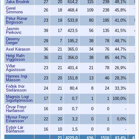
Jaka Brodnik
27
20
614,2
115
239
48,1%
84
Gerel
26
18
468,4
109
238
45,8%
78
Simmons
Pétur Rúnar
23
19
533,8
80
195
41,0%
50
Birgisson
Jasmin
39
17
423,5
56
135
41,5%
41
Perkovic
Deremy
29
7
195,2
38
78
48,7%
13
Geiger
Axel Kárason
36
21
365,0
34
76
44,7%
12
Helgi Rafn
36
21
356,0
38
85
44,7%
34
Viggósson
Viðar
23
21
401,4
21
78
26,9%
12
Ágústsson
Hannes Ingi
23
20
151,8
13
46
28,3%
3
Másson
Friðrik Þór
24
21
80,4
8
24
33,3%
6
Stefánsson
Magnús Logi
17
2
0,7
1
1
100,0%
0
Sigurbjörnsson
Örvar Freyr
16
10
0,7
0
0
-
0
Harðarson
Hlynur Freyr
22
20
3,2
0
1
0,0%
0
Einarsson
Eyþór Lár
16
10
1,5
0
0
-
0
Bárðarson
21
4225,0
656
1510
43,4%
434