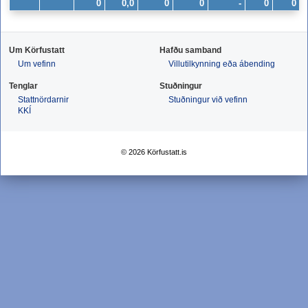
0
0,0
0
0
-
0
0
Um Körfustatt
Hafðu samband
Um vefinn
Villutilkynning eða ábending
Tenglar
Stuðningur
Stattnördarnir
Stuðningur við vefinn
KKÍ
© 2026 Körfustatt.is