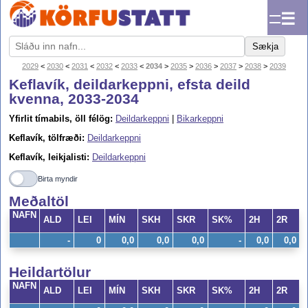
☰
Sækja
2029
<
2030
<
2031
<
2032
<
2033
<
2034
>
2035
>
2036
>
2037
>
2038
>
2039
Keflavík, deildarkeppni, efsta deild
kvenna, 2033-2034
Yfirlit tímabils, öll félög:
Deildarkeppni
|
Bikarkeppni
Keflavík, tölfræði:
Deildarkeppni
Keflavík, leikjalisti:
Deildarkeppni
Birta myndir
Meðaltöl
NAFN
ALD
LEI
MÍN
SKH
SKR
SK%
2H
2R
-
0
0,0
0,0
0,0
-
0,0
0,0
Heildartölur
NAFN
ALD
LEI
MÍN
SKH
SKR
SK%
2H
2R