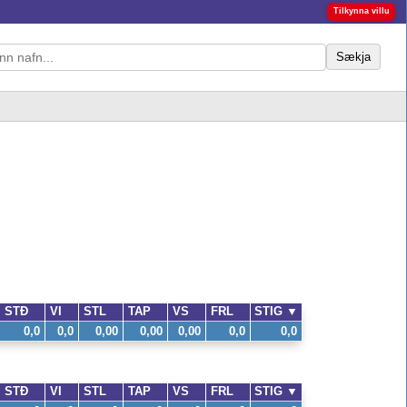
Tilkynna villu
Sækja
STÐ
VI
STL
TAP
VS
FRL
STIG
▼
0,0
0,0
0,00
0,00
0,00
0,0
0,0
STÐ
VI
STL
TAP
VS
FRL
STIG
▼