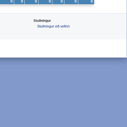
0
0
0
0
0
0
0
Stuðningur
Stuðningur við vefinn