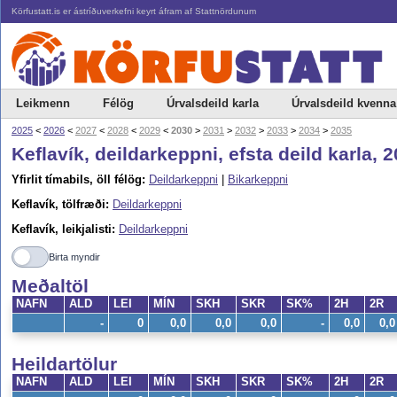
Körfustatt.is er ástríðuverkefni keyrt áfram af Stattnördunum
Leikmenn
Félög
Úrvalsdeild karla
Úrvalsdeild kvenna
2025
<
2026
<
2027
<
2028
<
2029
<
2030
>
2031
>
2032
>
2033
>
2034
>
2035
Keflavík, deildarkeppni, efsta deild karla, 
Yfirlit tímabils, öll félög:
Deildarkeppni
|
Bikarkeppni
Keflavík, tölfræði:
Deildarkeppni
Keflavík, leikjalisti:
Deildarkeppni
Birta myndir
Meðaltöl
NAFN
ALD
LEI
MÍN
SKH
SKR
SK%
2H
2R
-
0
0,0
0,0
0,0
-
0,0
0,0
Heildartölur
NAFN
ALD
LEI
MÍN
SKH
SKR
SK%
2H
2R