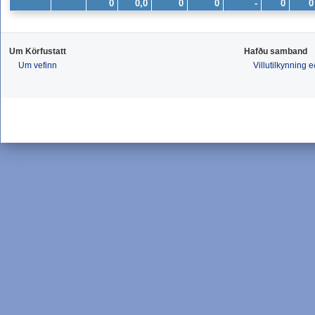
0
0,0
0
0
-
0
0
Um Körfustatt
Hafðu samband
Um vefinn
Villutilkynning