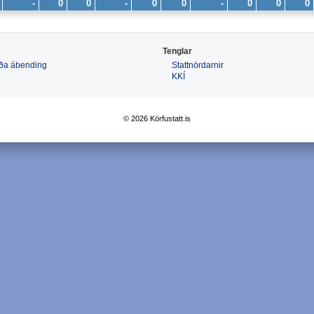
-
0
0
-
0
0
-
0
0
0
Tenglar
 eða ábending
Stattnördarnir
KKÍ
© 2026 Körfustatt.is