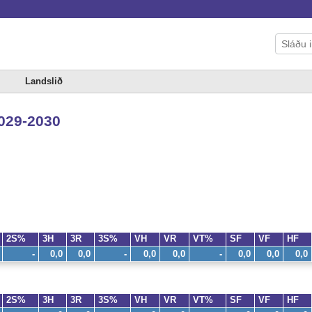
Landslið
2029-2030
2S%
3H
3R
3S%
VH
VR
VT%
SF
VF
HF
-
0,0
0,0
-
0,0
0,0
-
0,0
0,0
0,0
2S%
3H
3R
3S%
VH
VR
VT%
SF
VF
HF