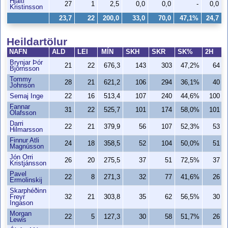
Hjalti
27
1
2,5
0,0
0,0
-
0,0
Kristinsson
23,7
22
200,0
33,0
70,0
47,1%
24,7
Heildartölur
NAFN
ALD
LEI
MÍN
SKH
SKR
SK%
2H
Brynjar Þór
21
22
676,3
143
303
47,2%
64
Björnsson
Tommy
28
21
621,2
106
294
36,1%
40
Johnson
Semaj Inge
22
16
513,4
107
240
44,6%
100
Fannar
31
22
525,7
101
174
58,0%
101
Ólafsson
Darri
22
21
379,9
56
107
52,3%
53
Hilmarsson
Finnur Atli
24
18
358,5
52
104
50,0%
51
Magnússon
Jón Orri
26
20
275,5
37
51
72,5%
37
Kristjánsson
Pavel
22
8
271,3
32
77
41,6%
26
Ermolinskij
Skarphéðinn
Freyr
32
21
303,8
35
62
56,5%
30
Ingason
Morgan
22
5
127,3
30
58
51,7%
26
Lewis