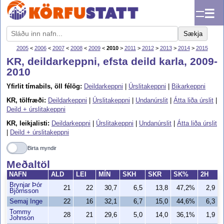
☰
Sækja
2005
<
2006
<
2007
<
2008
<
2009
<
2010
>
2011
>
2012
>
2013
>
2014
>
2015
KR, deildarkeppni, efsta deild karla, 2009-
2010
Yfirlit tímabils, öll félög:
Deildarkeppni
|
Úrslitakeppni
|
Bikarkeppni
KR, tölfræði:
Deildarkeppni
|
Úrslitakeppni
|
Undanúrslit
|
Átta liða úrslit
|
Deild + úrslitakeppni
KR, leikjalisti:
Deildarkeppni
|
Úrslitakeppni
|
Undanúrslit
|
Átta liða úrslit
|
Deild + úrslitakeppni
Birta myndir
Meðaltöl
NAFN
ALD
LEI
MÍN
SKH
SKR
SK%
2H
Brynjar Þór
21
22
30,7
6,5
13,8
47,2%
2,9
Björnsson
Semaj Inge
22
16
32,1
6,7
15,0
44,6%
6,3
Tommy
28
21
29,6
5,0
14,0
36,1%
1,9
Johnson