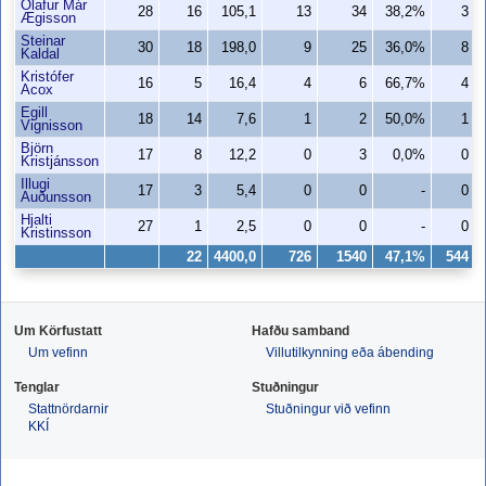
Ólafur Már
28
16
105,1
13
34
38,2%
3
Ægisson
Steinar
30
18
198,0
9
25
36,0%
8
Kaldal
Kristófer
16
5
16,4
4
6
66,7%
4
Acox
Egill
18
14
7,6
1
2
50,0%
1
Vignisson
Björn
17
8
12,2
0
3
0,0%
0
Kristjánsson
Illugi
17
3
5,4
0
0
-
0
Auðunsson
Hjalti
27
1
2,5
0
0
-
0
Kristinsson
22
4400,0
726
1540
47,1%
544
Um Körfustatt
Hafðu samband
Um vefinn
Villutilkynning eða ábending
Tenglar
Stuðningur
Stattnördarnir
Stuðningur við vefinn
KKÍ