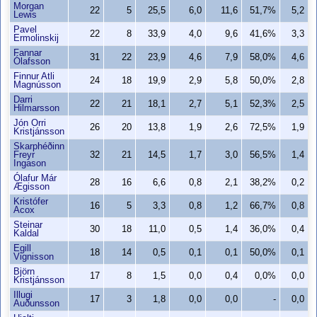
Morgan
22
5
25,5
6,0
11,6
51,7%
5,2
Lewis
Pavel
22
8
33,9
4,0
9,6
41,6%
3,3
Ermolinskij
Fannar
31
22
23,9
4,6
7,9
58,0%
4,6
Ólafsson
Finnur Atli
24
18
19,9
2,9
5,8
50,0%
2,8
Magnússon
Darri
22
21
18,1
2,7
5,1
52,3%
2,5
Hilmarsson
Jón Orri
26
20
13,8
1,9
2,6
72,5%
1,9
Kristjánsson
Skarphéðinn
Freyr
32
21
14,5
1,7
3,0
56,5%
1,4
Ingason
Ólafur Már
28
16
6,6
0,8
2,1
38,2%
0,2
Ægisson
Kristófer
16
5
3,3
0,8
1,2
66,7%
0,8
Acox
Steinar
30
18
11,0
0,5
1,4
36,0%
0,4
Kaldal
Egill
18
14
0,5
0,1
0,1
50,0%
0,1
Vignisson
Björn
17
8
1,5
0,0
0,4
0,0%
0,0
Kristjánsson
Illugi
17
3
1,8
0,0
0,0
-
0,0
Auðunsson