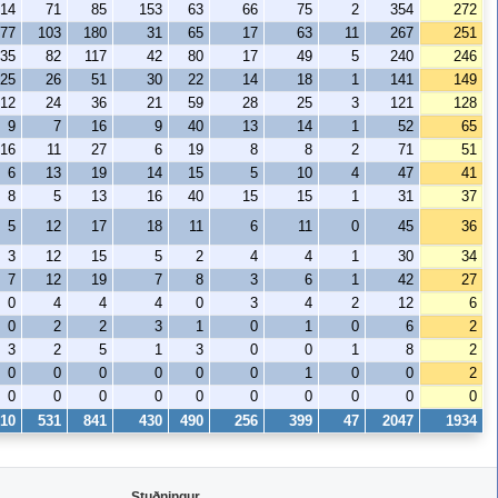
14
71
85
153
63
66
75
2
354
272
77
103
180
31
65
17
63
11
267
251
35
82
117
42
80
17
49
5
240
246
25
26
51
30
22
14
18
1
141
149
12
24
36
21
59
28
25
3
121
128
9
7
16
9
40
13
14
1
52
65
16
11
27
6
19
8
8
2
71
51
6
13
19
14
15
5
10
4
47
41
8
5
13
16
40
15
15
1
31
37
5
12
17
18
11
6
11
0
45
36
3
12
15
5
2
4
4
1
30
34
7
12
19
7
8
3
6
1
42
27
0
4
4
4
0
3
4
2
12
6
0
2
2
3
1
0
1
0
6
2
3
2
5
1
3
0
0
1
8
2
0
0
0
0
0
0
1
0
0
2
0
0
0
0
0
0
0
0
0
0
10
531
841
430
490
256
399
47
2047
1934
Stuðningur