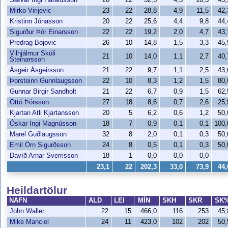
Mirko Virijevic
23
22
28,8
4,9
11,5
42
Kristinn Jónasson
20
22
25,6
4,4
9,8
44
Sigurður Þór Einarsson
22
22
19,2
2,0
4,7
43
Predrag Bojovic
26
10
14,8
1,5
3,3
45
Vilhjálmur Skúli
21
10
14,0
1,1
2,7
40
Steinarsson
Ásgeir Ásgeirsson
21
22
9,7
1,1
2,5
43
Þorsteinn Gunnlaugsson
22
10
8,3
1,2
1,5
80
Gunnar Birgir Sandholt
21
22
6,7
0,9
1,5
62
Ottó Þórsson
27
18
8,6
0,7
2,6
25
Kjartan Atli Kjartansson
20
5
6,2
0,6
1,2
50
Óskar Ingi Magnússon
18
7
0,9
0,1
0,1
100
Marel Guðlaugsson
32
8
2,0
0,1
0,3
50
Emil Örn Sigurðsson
24
8
0,5
0,1
0,3
50
Davíð Arnar Sverrisson
18
1
0,0
0,0
0,0
23,1
22
202,3
33,0
73,9
44
Heildartölur
NAFN
ALD
LEI
MÍN
SKH
SKR
SK
John Waller
22
15
466,0
116
253
45
Mike Manciel
24
11
423,0
102
202
50