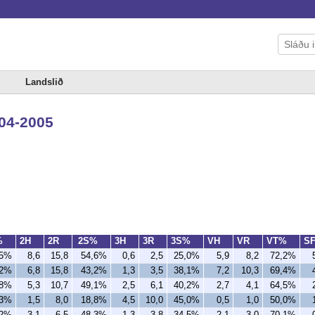
Landslið
004-2005
%
2H
2R
2S%
3H
3R
3S%
VH
VR
VT%
S
,5%
8,6
15,8
54,6%
0,6
2,5
25,0%
5,9
8,2
72,2%
,2%
6,8
15,8
43,2%
1,3
3,5
38,1%
7,2
10,3
69,4%
,8%
5,3
10,7
49,1%
2,5
6,1
40,2%
2,7
4,1
64,5%
,3%
1,5
8,0
18,8%
4,5
10,0
45,0%
0,5
1,0
50,0%
,2%
3,1
6,5
48,3%
1,3
3,8
34,5%
2,1
3,0
70,1%