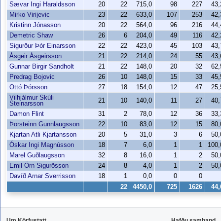
Sævar Ingi Haraldsson
20
22
715,0
98
227
43
Mirko Virijevic
23
22
633,0
107
253
42
Kristinn Jónasson
20
22
564,0
96
216
44
Demetric Shaw
26
6
204,0
49
116
42
Sigurður Þór Einarsson
22
22
423,0
45
103
43
Ásgeir Ásgeirsson
21
22
214,0
24
55
43
Gunnar Birgir Sandholt
21
22
148,0
20
32
62
Predrag Bojovic
26
10
148,0
15
33
45
Ottó Þórsson
27
18
154,0
12
47
25
Vilhjálmur Skúli
21
10
140,0
11
27
40
Steinarsson
Damon Flint
31
2
78,0
12
36
33
Þorsteinn Gunnlaugsson
22
10
83,0
12
15
80
Kjartan Atli Kjartansson
20
5
31,0
3
6
50
Óskar Ingi Magnússon
18
7
6,0
1
1
100
Marel Guðlaugsson
32
8
16,0
1
2
50
Emil Örn Sigurðsson
24
8
4,0
1
2
50
Davíð Arnar Sverrisson
18
1
0,0
0
0
22
4450,0
725
1626
44
Um Körfustatt
Hafðu samband