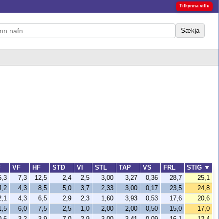
Tilkynna villu
Sækja
F
VF
HF
STÐ
VI
STL
TAP
VS
FRL
STIG
▼
5,3
7,3
12,5
2,4
2,5
3,00
3,27
0,36
28,7
25,1
4,2
4,3
8,5
5,0
3,7
2,33
3,00
0,17
23,5
24,8
2,1
4,3
6,5
2,9
2,3
1,60
3,93
0,53
17,6
20,6
1,5
6,0
7,5
2,5
1,0
2,00
2,00
0,50
15,0
17,0
0,6
3,2
3,9
7,0
2,9
3,00
3,41
0,09
16,1
12,4