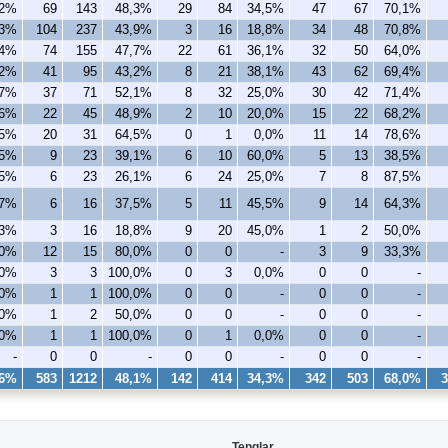
,2%
69
143
48,3%
29
84
34,5%
47
67
70,1%
,3%
104
237
43,9%
3
16
18,8%
34
48
70,8%
,4%
74
155
47,7%
22
61
36,1%
32
50
64,0%
,2%
41
95
43,2%
8
21
38,1%
43
62
69,4%
,7%
37
71
52,1%
8
32
25,0%
30
42
71,4%
,6%
22
45
48,9%
2
10
20,0%
15
22
68,2%
,5%
20
31
64,5%
0
1
0,0%
11
14
78,6%
,5%
9
23
39,1%
6
10
60,0%
5
13
38,5%
,5%
6
23
26,1%
6
24
25,0%
7
8
87,5%
,7%
6
16
37,5%
5
11
45,5%
9
14
64,3%
,3%
3
16
18,8%
9
20
45,0%
1
2
50,0%
,0%
12
15
80,0%
0
0
-
3
9
33,3%
,0%
3
3
100,0%
0
3
0,0%
0
0
-
,0%
1
1
100,0%
0
0
-
0
0
-
,0%
1
2
50,0%
0
0
-
0
0
-
,0%
1
1
100,0%
0
1
0,0%
0
0
-
-
0
0
-
0
0
-
0
0
-
,6%
583
1212
48,1%
142
414
34,3%
342
503
68,0%
3
Tenglar