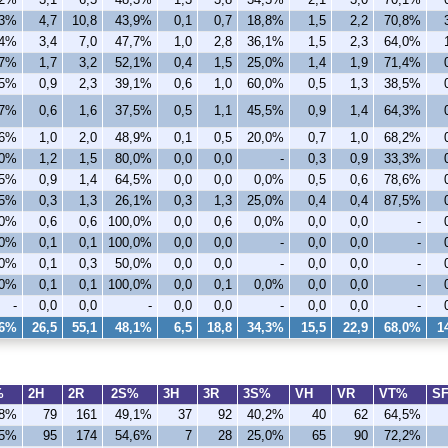
,3%
4,7
10,8
43,9%
0,1
0,7
18,8%
1,5
2,2
70,8%
,4%
3,4
7,0
47,7%
1,0
2,8
36,1%
1,5
2,3
64,0%
,7%
1,7
3,2
52,1%
0,4
1,5
25,0%
1,4
1,9
71,4%
,5%
0,9
2,3
39,1%
0,6
1,0
60,0%
0,5
1,3
38,5%
,7%
0,6
1,6
37,5%
0,5
1,1
45,5%
0,9
1,4
64,3%
,6%
1,0
2,0
48,9%
0,1
0,5
20,0%
0,7
1,0
68,2%
,0%
1,2
1,5
80,0%
0,0
0,0
-
0,3
0,9
33,3%
,5%
0,9
1,4
64,5%
0,0
0,0
0,0%
0,5
0,6
78,6%
,5%
0,3
1,3
26,1%
0,3
1,3
25,0%
0,4
0,4
87,5%
,0%
0,6
0,6
100,0%
0,0
0,6
0,0%
0,0
0,0
-
,0%
0,1
0,1
100,0%
0,0
0,0
-
0,0
0,0
-
,0%
0,1
0,3
50,0%
0,0
0,0
-
0,0
0,0
-
,0%
0,1
0,1
100,0%
0,0
0,1
0,0%
0,0
0,0
-
-
0,0
0,0
-
0,0
0,0
-
0,0
0,0
-
,6%
26,5
55,1
48,1%
6,5
18,8
34,3%
15,5
22,9
68,0%
1
%
2H
2R
2S%
3H
3R
3S%
VH
VR
VT%
S
,8%
79
161
49,1%
37
92
40,2%
40
62
64,5%
,5%
95
174
54,6%
7
28
25,0%
65
90
72,2%