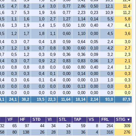
3,5
4,7
8,2
1,4
3,0
0,77
2,86
0,50
12,1
11,4
1,6
3,7
5,3
1,9
3,6
0,77
2,23
0,23
10,9
11,2
0,5
1,1
1,6
1,0
2,7
1,27
1,14
0,14
5,5
5,8
0,6
1,3
1,9
1,4
1,5
0,50
1,00
0,40
4,7
4,1
0,5
1,2
1,7
1,8
1,1
0,60
1,10
0,00
4,5
3,6
0,4
0,3
0,7
0,4
1,8
0,59
0,64
0,05
2,4
3,0
0,7
1,2
1,9
0,7
0,8
0,30
0,60
0,10
4,2
2,7
0,7
0,5
1,2
0,3
0,9
0,36
0,36
0,09
3,2
2,3
0,4
0,3
0,7
0,9
2,2
0,83
0,83
0,06
1,7
2,1
0,0
0,8
0,8
0,8
0,0
0,60
0,80
0,40
2,4
1,2
0,0
0,3
0,3
0,4
0,1
0,00
0,14
0,00
0,9
0,3
0,4
0,3
0,6
0,1
0,4
0,00
0,00
0,13
1,0
0,3
0,0
0,0
0,0
0,0
0,0
0,00
0,13
0,00
0,0
0,3
0,0
0,0
0,0
0,0
0,0
0,00
0,00
0,00
0,0
0,0
4,1
24,1
38,2
19,5
22,3
11,64
18,14
2,14
93,0
87,9
F
VF
HF
STÐ
VI
STL
TAP
VS
FRL
STIG
▼
32
65
97
44
34
24
59
8
264
309
58
80
138
26
28
33
36
4
316
276