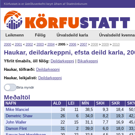
Körfustatt.is er ástríðuverkefni keyrt áfram af Stattnördunum
Leikmenn
Félög
Úrvalsdeild karla
Úrvalsdeild kvenna
2000
<
2001
<
2002
<
2003
<
2004
<
2005
>
2006
>
2007
>
2008
>
2009
>
2010
Haukar, deildarkeppni, efsta deild karla, 2
Yfirlit tímabils, öll félög:
Deildarkeppni
|
Bikarkeppni
Haukar, tölfræði:
Deildarkeppni
Haukar, leikjalisti:
Deildarkeppni
Birta myndir
Meðaltöl
NAFN
ALD
LEI
MÍN
SKH
SKR
SK
Mike Manciel
24
11
38,5
9,3
18,4
50
Demetric Shaw
26
6
34,0
8,2
19,3
42
John Waller
22
15
31,1
7,7
16,9
45
Damon Flint
31
2
39,0
6,0
18,0
33
Sævar Ingi Haraldsson
20
22
32,5
4,5
10,3
43