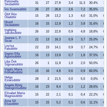
Petrúnella
31
27
27,8
3,4
11,3
30,4%
1,
Skúladóttir
Íris Sverrisdóttir
26
27
26,8
2,6
7,2
35,6%
1,
Ólöf Rún
15
28
13,2
1,3
4,0
31,0%
0,
Óladóttir
Hrund
16
15
12,9
1,2
3,8
31,6%
0,
Skúladóttir
Ingibjörg
26
10
22,8
0,9
4,8
18,8%
0,
Jakobsdóttir
Jeanne L. F.
21
13
16,3
0,9
3,7
25,0%
0,
Sicat
Lovísa
22
23
14,1
0,9
3,7
24,7%
0,
Falsdóttir
Sigrún Elfa
16
13
13,9
0,7
1,8
37,5%
0,
Ágústsdóttir
Lilja Ósk
26
1
11,9
1,0
2,0
50,0%
1,
Sigmarsdóttir
Vigdís María
15
16
4,8
0,6
0,9
60,0%
0,
Þórhallsdóttir
Helga
28
2
21,5
0,0
5,0
0,0%
0,
Einarsdóttir
Angela Björg
16
23
8,4
0,3
1,2
28,6%
0,
Steingrímsdóttir
Elísabet María
15
22
2,1
0,1
0,4
22,2%
0,
Magnúsdóttir
Arna Sif
15
15
5,2
0,1
0,6
11,1%
0,
Elíasdóttir