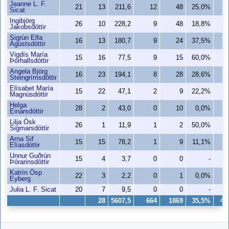
Jeanne L. F.
21
13
211,6
12
48
25,0%
Sicat
Ingibjörg
26
10
228,2
9
48
18,8%
Jakobsdóttir
Sigrún Elfa
16
13
180,7
9
24
37,5%
Ágústsdóttir
Vigdís María
15
16
77,5
9
15
60,0%
Þórhallsdóttir
Angela Björg
16
23
194,1
8
28
28,6%
Steingrímsdóttir
Elísabet María
15
22
47,1
2
9
22,2%
Magnúsdóttir
Helga
28
2
43,0
0
10
0,0%
Einarsdóttir
Lilja Ósk
26
1
11,9
1
2
50,0%
Sigmarsdóttir
Arna Sif
15
15
78,2
1
9
11,1%
Elíasdóttir
Unnur Guðrún
15
4
3,7
0
0
-
Þórarinsdóttir
Katrín Ösp
22
3
2,2
0
1
0,0%
Eyberg
Julia L. F. Sicat
20
7
9,5
0
0
-
28
5607,5
664
1869
35,5%
44