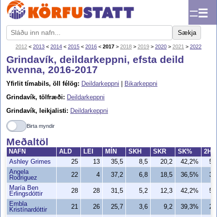
☰
Sækja
2012
<
2013
<
2014
<
2015
<
2016
<
2017
>
2018
>
2019
>
2020
>
2021
>
2022
Grindavík, deildarkeppni, efsta deild
kvenna, 2016-2017
Yfirlit tímabils, öll félög:
Deildarkeppni
|
Bikarkeppni
Grindavík, tölfræði:
Deildarkeppni
Grindavík, leikjalisti:
Deildarkeppni
Birta myndir
Meðaltöl
NAFN
ALD
LEI
MÍN
SKH
SKR
SK%
2H
Ashley Grimes
25
13
35,5
8,5
20,2
42,2%
5,
Angela
22
4
37,2
6,8
18,5
36,5%
3,
Rodriguez
María Ben
28
28
31,5
5,2
12,3
42,2%
5,
Erlingsdóttir
Embla
21
26
25,7
3,6
9,2
39,3%
2,
Kristínardóttir