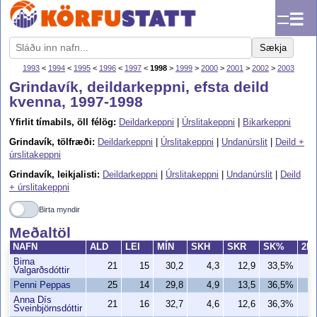
☰
Sækja
1993
<
1994
<
1995
<
1996
<
1997
<
1998
>
1999
>
2000
>
2001
>
2002
>
2003
Grindavík, deildarkeppni, efsta deild
kvenna, 1997-1998
Yfirlit tímabils, öll félög:
Deildarkeppni
|
Úrslitakeppni
|
Bikarkeppni
Grindavík, tölfræði:
Deildarkeppni
|
Úrslitakeppni
|
Undanúrslit
|
Deild +
úrslitakeppni
Grindavík, leikjalisti:
Deildarkeppni
|
Úrslitakeppni
|
Undanúrslit
|
Deild
+ úrslitakeppni
Birta myndir
Meðaltöl
NAFN
ALD
LEI
MÍN
SKH
SKR
SK%
2H
Birna
21
15
30,2
4,3
12,9
33,5%
3
Valgarðsdóttir
Penni Peppas
25
14
29,8
4,9
13,5
36,5%
3
Anna Dís
21
16
32,7
4,6
12,6
36,3%
3
Sveinbjörnsdóttir