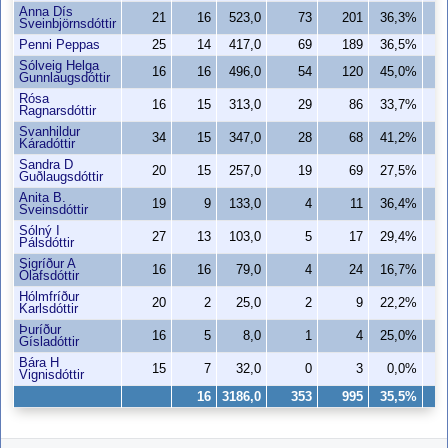
Anna Dís
21
16
523,0
73
201
36,3%
Sveinbjörnsdóttir
Penni Peppas
25
14
417,0
69
189
36,5%
Sólveig Helga
16
16
496,0
54
120
45,0%
Gunnlaugsdóttir
Rósa
16
15
313,0
29
86
33,7%
Ragnarsdóttir
Svanhildur
34
15
347,0
28
68
41,2%
Káradóttir
Sandra D
20
15
257,0
19
69
27,5%
Guðlaugsdóttir
Anita B.
19
9
133,0
4
11
36,4%
Sveinsdóttir
Sólný I
27
13
103,0
5
17
29,4%
Pálsdóttir
Sigríður A
16
16
79,0
4
24
16,7%
Ólafsdóttir
Hólmfríður
20
2
25,0
2
9
22,2%
Karlsdóttir
Þuríður
16
5
8,0
1
4
25,0%
Gísladóttir
Bára H
15
7
32,0
0
3
0,0%
Vignisdóttir
16
3186,0
353
995
35,5%
2