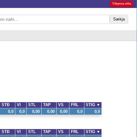
Tilkynna villu
Sækja
STÐ
VI
STL
TAP
VS
FRL
STIG
▼
0,0
0,0
0,00
0,00
0,00
0,0
0,0
STÐ
VI
STL
TAP
VS
FRL
STIG
▼