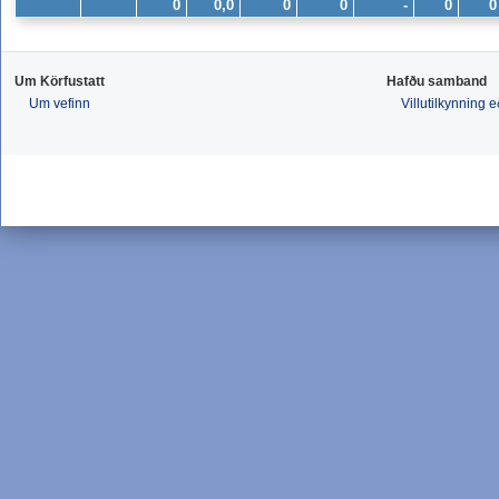
0
0,0
0
0
-
0
0
Um Körfustatt
Hafðu samband
Um vefinn
Villutilkynning