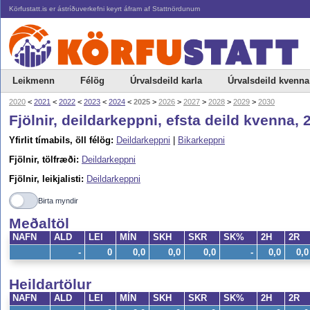
Körfustatt.is er ástríðuverkefni keyrt áfram af Stattnördunum
Leikmenn
Félög
Úrvalsdeild karla
Úrvalsdeild kvenna
2020
<
2021
<
2022
<
2023
<
2024
<
2025
>
2026
>
2027
>
2028
>
2029
>
2030
Fjölnir, deildarkeppni, efsta deild kvenna,
Yfirlit tímabils, öll félög:
Deildarkeppni
|
Bikarkeppni
Fjölnir, tölfræði:
Deildarkeppni
Fjölnir, leikjalisti:
Deildarkeppni
Birta myndir
Meðaltöl
NAFN
ALD
LEI
MÍN
SKH
SKR
SK%
2H
2R
-
0
0,0
0,0
0,0
-
0,0
0,0
Heildartölur
NAFN
ALD
LEI
MÍN
SKH
SKR
SK%
2H
2R