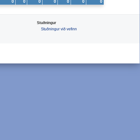
0
0
0
0
0
0
0
Stuðningur
Stuðningur við vefinn