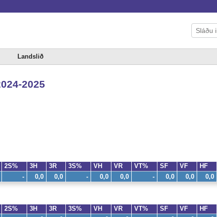
Landslið
 2024-2025
2S%
3H
3R
3S%
VH
VR
VT%
SF
VF
HF
-
0,0
0,0
-
0,0
0,0
-
0,0
0,0
0,0
2S%
3H
3R
3S%
VH
VR
VT%
SF
VF
HF