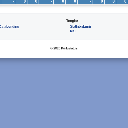
-
0
0
-
0
0
-
0
0
0
Tenglar
 eða ábending
Stattnördarnir
KKÍ
© 2026 Körfustatt.is