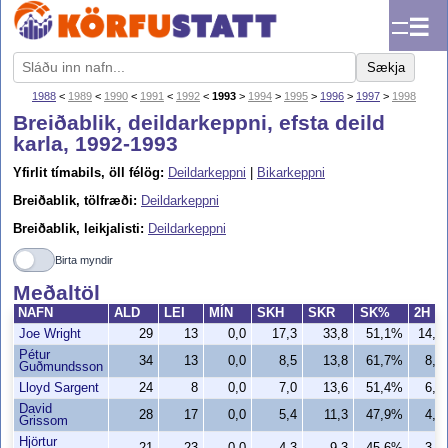
☰
Sækja
1988
<
1989
<
1990
<
1991
<
1992
<
1993
>
1994
>
1995
>
1996
>
1997
>
1998
Breiðablik, deildarkeppni, efsta deild
karla, 1992-1993
Yfirlit tímabils, öll félög:
Deildarkeppni
|
Bikarkeppni
Breiðablik, tölfræði:
Deildarkeppni
Breiðablik, leikjalisti:
Deildarkeppni
Birta myndir
Meðaltöl
NAFN
ALD
LEI
MÍN
SKH
SKR
SK%
2H
Joe Wright
29
13
0,0
17,3
33,8
51,1%
14,0
Pétur
34
13
0,0
8,5
13,8
61,7%
8,5
Guðmundsson
Lloyd Sargent
24
8
0,0
7,0
13,6
51,4%
6,9
David
28
17
0,0
5,4
11,3
47,9%
4,9
Grissom
Hjörtur