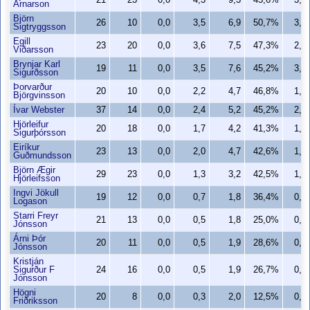
21
23
0,0
4,3
9,3
45,6%
3,3
Arnarson
Björn
26
10
0,0
3,5
6,9
50,7%
3,5
Sigtryggsson
Egill
23
20
0,0
3,6
7,5
47,3%
2,8
Viðarsson
Brynjar Karl
19
11
0,0
3,5
7,6
45,2%
3,2
Sigurðsson
Þorvarður
20
10
0,0
2,2
4,7
46,8%
1,5
Björgvinsson
Ívar Webster
37
14
0,0
2,4
5,2
45,2%
2,3
Hjörleifur
20
18
0,0
1,7
4,2
41,3%
1,7
Sigurþórsson
Eiríkur
23
13
0,0
2,0
4,7
42,6%
1,3
Guðmundsson
Björn Ægir
29
23
0,0
1,3
3,2
42,5%
1,3
Hjörleifsson
Ingvi Jökull
19
12
0,0
0,7
1,8
36,4%
0,7
Logason
Starri Freyr
21
13
0,0
0,5
1,8
25,0%
0,5
Jónsson
Árni Þór
20
11
0,0
0,5
1,9
28,6%
0,4
Jónsson
Kristján
Sigurður F
24
16
0,0
0,5
1,9
26,7%
0,5
Jónsson
Högni
20
8
0,0
0,3
2,0
12,5%
0,3
Friðriksson