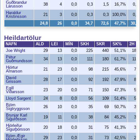
Guðbrandur
38
4
0,0
0,3
1,5
16,7%
0,3
Lárusson
Haraldur
21
3
0,0
0,3
0,3
100,0%
0,3
Kristinsson
24,8
26
0,0
34,7
72,6
47,7%
30,2
Heildartölur
NAFN
ALD
LEI
MÍN
SKH
SKR
SK%
2H
Joe Wright
29
13
0,0
225
440
51,1%
182
Pétur
34
13
0,0
111
180
61,7%
110
Guðmundsson
Hjörtur
21
23
0,0
98
215
45,6%
77
Arnarson
David
28
17
0,0
92
192
47,9%
84
Grissom
Egill
23
20
0,0
71
150
47,3%
55
Viðarsson
Lloyd Sargent
24
8
0,0
56
109
51,4%
55
Björn
26
10
0,0
35
69
50,7%
35
Sigtryggsson
Brynjar Karl
19
11
0,0
38
84
45,2%
35
Sigurðsson
Hjörleifur
20
18
0,0
31
75
41,3%
30
Sigurþórsson
Björn Ægir
29
23
0,0
31
73
42,5%
29
Hjörleifsson