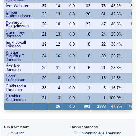
Ívar Webster
37
14
0,0
33
73
45,2%
32
Eiríkur
23
13
0,0
26
61
42,6%
17
Guðmundsson
Þorvarður
20
10
0,0
22
47
46,8%
15
Björgvinsson
Starri Freyr
21
13
0,0
6
24
25,0%
6
Jónsson
Ingvi Jökull
19
12
0,0
8
22
36,4%
8
Logason
Kristján
Sigurður F
24
16
0,0
8
30
26,7%
8
Jónsson
Árni Þór
20
11
0,0
6
21
28,6%
4
Jónsson
Högni
20
8
0,0
2
16
12,5%
2
Friðriksson
Guðbrandur
38
4
0,0
1
6
16,7%
1
Lárusson
Haraldur
21
3
0,0
1
1
100,0%
1
Kristinsson
26
0,0
901
1888
47,7%
786
Um Körfustatt
Hafðu samband
Um vefinn
Villutilkynning eða ábending