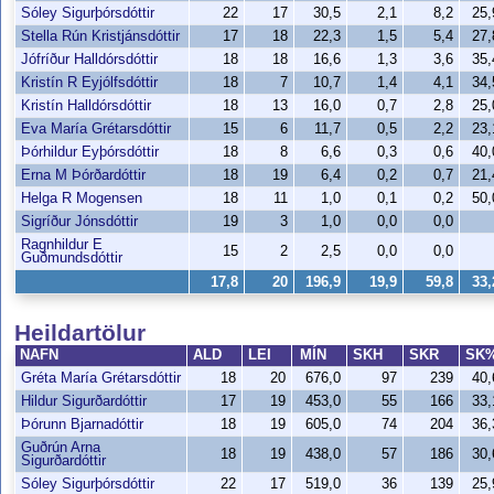
Sóley Sigurþórsdóttir
22
17
30,5
2,1
8,2
25
Stella Rún Kristjánsdóttir
17
18
22,3
1,5
5,4
27
Jófríður Halldórsdóttir
18
18
16,6
1,3
3,6
35
Kristín R Eyjólfsdóttir
18
7
10,7
1,4
4,1
34
Kristín Halldórsdóttir
18
13
16,0
0,7
2,8
25
Eva María Grétarsdóttir
15
6
11,7
0,5
2,2
23
Þórhildur Eyþórsdóttir
18
8
6,6
0,3
0,6
40
Erna M Þórðardóttir
18
19
6,4
0,2
0,7
21
Helga R Mogensen
18
11
1,0
0,1
0,2
50
Sigríður Jónsdóttir
19
3
1,0
0,0
0,0
Ragnhildur E
15
2
2,5
0,0
0,0
Guðmundsdóttir
17,8
20
196,9
19,9
59,8
33
Heildartölur
NAFN
ALD
LEI
MÍN
SKH
SKR
SK
Gréta María Grétarsdóttir
18
20
676,0
97
239
40
Hildur Sigurðardóttir
17
19
453,0
55
166
33
Þórunn Bjarnadóttir
18
19
605,0
74
204
36
Guðrún Arna
18
19
438,0
57
186
30
Sigurðardóttir
Sóley Sigurþórsdóttir
22
17
519,0
36
139
25