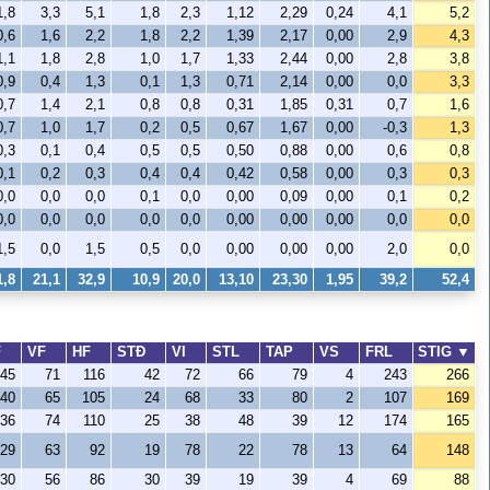
1,8
3,3
5,1
1,8
2,3
1,12
2,29
0,24
4,1
5,2
0,6
1,6
2,2
1,8
2,2
1,39
2,17
0,00
2,9
4,3
1,1
1,8
2,8
1,0
1,7
1,33
2,44
0,00
2,8
3,8
0,9
0,4
1,3
0,1
1,3
0,71
2,14
0,00
0,0
3,3
0,7
1,4
2,1
0,8
0,8
0,31
1,85
0,31
0,7
1,6
0,7
1,0
1,7
0,2
0,5
0,67
1,67
0,00
-0,3
1,3
0,3
0,1
0,4
0,5
0,5
0,50
0,88
0,00
0,6
0,8
0,1
0,2
0,3
0,4
0,4
0,42
0,58
0,00
0,3
0,3
0,0
0,0
0,0
0,1
0,0
0,00
0,09
0,00
0,1
0,2
0,0
0,0
0,0
0,0
0,0
0,00
0,00
0,00
0,0
0,0
1,5
0,0
1,5
0,5
0,0
0,00
0,00
0,00
2,0
0,0
1,8
21,1
32,9
10,9
20,0
13,10
23,30
1,95
39,2
52,4
F
VF
HF
STÐ
VI
STL
TAP
VS
FRL
STIG
▼
45
71
116
42
72
66
79
4
243
266
40
65
105
24
68
33
80
2
107
169
36
74
110
25
38
48
39
12
174
165
29
63
92
19
78
22
78
13
64
148
30
56
86
30
39
19
39
4
69
88