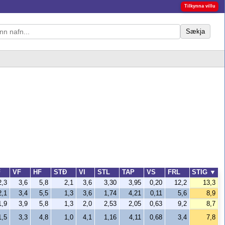
Tilkynna villu
Sækja
F
VF
HF
STÐ
VI
STL
TAP
VS
FRL
STIG
▼
2,3
3,6
5,8
2,1
3,6
3,30
3,95
0,20
12,2
13,3
2,1
3,4
5,5
1,3
3,6
1,74
4,21
0,11
5,6
8,9
1,9
3,9
5,8
1,3
2,0
2,53
2,05
0,63
9,2
8,7
1,5
3,3
4,8
1,0
4,1
1,16
4,11
0,68
3,4
7,8