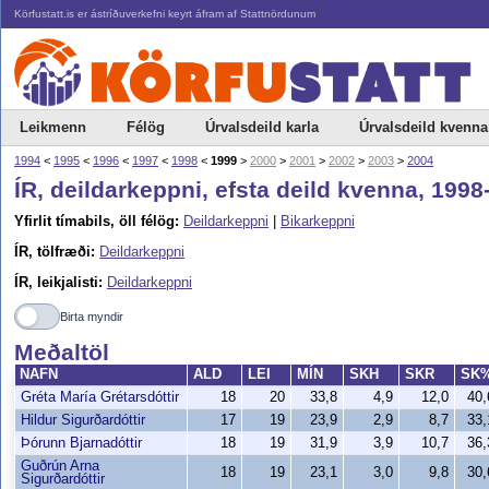
Körfustatt.is er ástríðuverkefni keyrt áfram af Stattnördunum
Leikmenn
Félög
Úrvalsdeild karla
Úrvalsdeild kvenna
1994
<
1995
<
1996
<
1997
<
1998
<
1999
>
2000
>
2001
>
2002
>
2003
>
2004
ÍR, deildarkeppni, efsta deild kvenna, 1998
Yfirlit tímabils, öll félög:
Deildarkeppni
|
Bikarkeppni
ÍR, tölfræði:
Deildarkeppni
ÍR, leikjalisti:
Deildarkeppni
Birta myndir
Meðaltöl
NAFN
ALD
LEI
MÍN
SKH
SKR
SK
Gréta María Grétarsdóttir
18
20
33,8
4,9
12,0
40
Hildur Sigurðardóttir
17
19
23,9
2,9
8,7
33
Þórunn Bjarnadóttir
18
19
31,9
3,9
10,7
36
Guðrún Arna
18
19
23,1
3,0
9,8
30
Sigurðardóttir