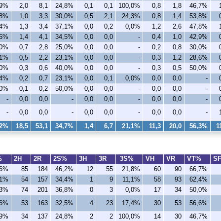
,9%
2,0
8,1
24,8%
0,1
0,1
100,0%
0,8
1,8
46,7%
,8%
1,0
3,3
30,0%
0,5
2,1
24,3%
0,8
1,4
53,8%
,4%
1,3
3,4
37,1%
0,0
0,2
0,0%
1,2
2,6
47,8%
,5%
1,4
4,1
34,5%
0,0
0,0
-
0,4
1,0
42,9%
,0%
0,7
2,8
25,0%
0,0
0,0
-
0,2
0,8
30,0%
,1%
0,5
2,2
23,1%
0,0
0,0
-
0,3
1,2
28,6%
,0%
0,3
0,6
40,0%
0,0
0,0
-
0,3
0,5
50,0%
,4%
0,2
0,7
23,1%
0,0
0,1
0,0%
0,0
0,0
-
,0%
0,1
0,2
50,0%
0,0
0,0
-
0,0
0,0
-
-
0,0
0,0
-
0,0
0,0
-
0,0
0,0
-
-
0,0
0,0
-
0,0
0,0
-
0,0
0,0
-
,2%
18,5
53,1
34,7%
1,4
6,7
21,1%
11,3
20,0
56,3%
1
%
2H
2R
2S%
3H
3R
3S%
VH
VR
VT%
S
,6%
85
184
46,2%
12
55
21,8%
60
90
66,7%
,1%
54
157
34,4%
1
9
11,1%
58
93
62,4%
,3%
74
201
36,8%
0
3
0,0%
17
34
50,0%
,6%
53
163
32,5%
4
23
17,4%
30
53
56,6%
,9%
34
137
24,8%
2
2
100,0%
14
30
46,7%