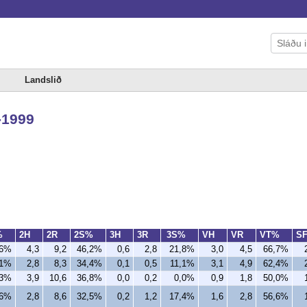
Landslið
-1999
%
2H
2R
2S%
3H
3R
3S%
VH
VR
VT%
S
,6%
4,3
9,2
46,2%
0,6
2,8
21,8%
3,0
4,5
66,7%
,1%
2,8
8,3
34,4%
0,1
0,5
11,1%
3,1
4,9
62,4%
,3%
3,9
10,6
36,8%
0,0
0,2
0,0%
0,9
1,8
50,0%
,6%
2,8
8,6
32,5%
0,2
1,2
17,4%
1,6
2,8
56,6%