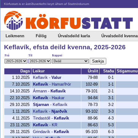
Körfustatt.is er ástríðuverkefni keyrt áfram af Stattnördunum
Leikmenn
Félög
Úrvalsdeild karla
Úrvalsdeild kvenna
Keflavík, efsta deild kvenna, 2025-2026
Frá
Til
Keppni
Sækja
Dags
Leikur
Úrslit
Staða
Stigamunu
1.10.2025
Keflavík
-
Valur
79-88
0-1
7.10.2025
Keflavík
-
Hamar/Þór
102-89
1-1
14.10.2025
Ármann
-
Keflavík
79-101
2-1
22.10.2025
Keflavík
-
Haukar
94-84
3-1
29.10.2025
Stjarnan
-
Keflavík
78-73
3-2
1.11.2025
Keflavík
-
Njarðvík
93-102
3-3
4.11.2025
Tindastóll
-
Keflavík
88-96
4-3
23.11.2025
Keflavík
-
KR
86-63
5-3
28.11.2025
Grindavík
-
Keflavík
95-103
6-3