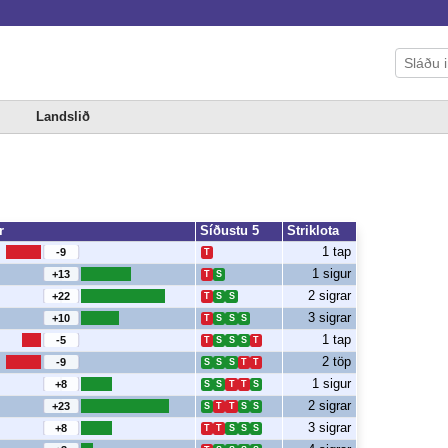
Landslið
r
Síðustu 5
Striklota
1 tap
-9
T
1 sigur
+13
T
S
2 sigrar
+22
T
S
S
3 sigrar
+10
T
S
S
S
1 tap
-5
T
S
S
S
T
2 töp
-9
S
S
S
T
T
1 sigur
+8
S
S
T
T
S
2 sigrar
+23
S
T
T
S
S
3 sigrar
+8
T
T
S
S
S