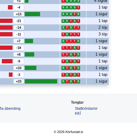
4 sigrar
+3
T
S
S
S
S
1 tap
-4
S
S
S
S
T
1 sigur
+13
S
S
S
T
S
1 tap
-21
S
S
T
S
T
2 töp
-14
S
T
S
T
T
3 töp
-11
T
S
T
T
T
1 sigur
+7
S
T
T
T
S
1 tap
-18
T
T
T
S
T
1 sigur
+8
T
T
S
T
S
1 tap
-9
T
S
T
S
T
1 sigur
+10
S
T
S
T
S
1 tap
-3
T
S
T
S
T
1 sigur
+33
S
T
S
T
S
Tenglar
 eða ábending
Stattnördarnir
KKÍ
© 2026 Körfustatt.is