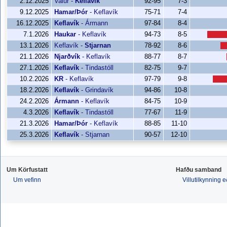
2.12.2025
Valur
-
Keflavík
92-95
7-3
9.12.2025
Hamar/Þór
-
Keflavík
75-71
7-4
16.12.2025
Keflavík
-
Ármann
97-84
8-4
7.1.2026
Haukar
-
Keflavík
94-73
8-5
13.1.2026
Keflavík
-
Stjarnan
78-92
8-6
21.1.2026
Njarðvík
-
Keflavík
88-77
8-7
27.1.2026
Keflavík
-
Tindastóll
82-75
9-7
10.2.2026
KR
-
Keflavík
97-79
9-8
18.2.2026
Keflavík
-
Grindavík
94-86
10-8
24.2.2026
Ármann
-
Keflavík
84-75
10-9
4.3.2026
Keflavík
-
Tindastóll
77-67
11-9
21.3.2026
Hamar/Þór
-
Keflavík
88-85
11-10
25.3.2026
Keflavík
-
Stjarnan
90-57
12-10
Um Körfustatt
Hafðu samband
Um vefinn
Villutilkynning