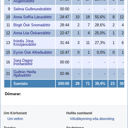
Ásgeirsdóttir
9
Selma Guðmundsdóttir
00:00
-
-
-
-
-
10
Anna Soffía Lárusdóttir
24:47
10
18
55,6%
8
12
11
Birgit Ósk Snorradóttir
28:44
2
7
28,6%
2
4
12
Anna Lóa Óskarsdóttir
22:47
1
4
25,0%
1
2
Þórdís Jóna
13
31:44
3
11
27,3%
1
6
Kristjánsdóttir
15
Eyrún Ósk Alfreðsdóttir
15:47
0
1
0,0%
0
1
Sara Dagný
16
00:00
-
-
-
-
-
Þórðardóttir
Guðrún Heiða
21
02:46
-
-
-
-
-
Hjaltadóttir
Samtals
200:00
28
71
39,4%
23
50
Dómarar:
Um Körfustatt
Hafðu samband
Um vefinn
Villutilkynning eða ábending