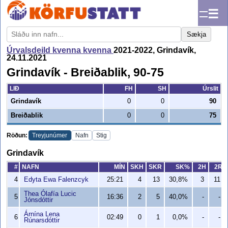
☰
Sækja
Úrvalsdeild kvenna kvenna
2021-2022, Grindavík,
24.11.2021
Grindavík - Breiðablik, 90-75
LIÐ
FH
SH
Úrslit
Grindavík
0
0
90
Breiðablik
0
0
75
Röðun:
Treyjunúmer
Nafn
Stig
Grindavík
#
NAFN
MÍN
SKH
SKR
SK%
2H
2R
4
Edyta Ewa Falenzcyk
25:21
4
13
30,8%
3
11
Thea Ólafía Lucic
5
16:36
2
5
40,0%
-
-
Jónsdóttir
Árnína Lena
6
02:49
0
1
0,0%
-
-
Rúnarsdóttir