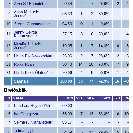
7
Arna Sif Elíasdóttir
20:34
2
7
28,6%
2
4
Anna M. Lucic
9
06:30
1
2
50,0%
-
-
Jónsdóttir
10
Sædís Gunnarsdóttir
04:50
0
1
0,0%
-
-
Jenný Geirdal
11
27:15
3
6
50,0%
1
4
Kjartansdóttir
Natalía J. Lucic
12
19:05
1
7
14,3%
0
3
Jónsdóttir
15
Hekla Eik Nökkvadóttir
26:06
2
7
28,6%
2
5
21
Robbi Ryan
30:48
14
20
70,0%
7
9
24
Hulda Björk Ólafsdóttir
20:06
4
8
50,0%
1
4
Samtals
200:00
33
77
42,9%
16
40
Breiðablik
#
NAFN
MÍN
SKH
SKR
SK%
2H
2R
3
Elín Lára Reynisdóttir
00:00
-
-
-
-
-
6
Iva Georgieva
33:09
7
13
53,8%
6
10
7
Selma P. Kjartansdóttir
05:17
-
-
-
-
-
Telma Lind
8
34:59
5
17
29,4%
5
15