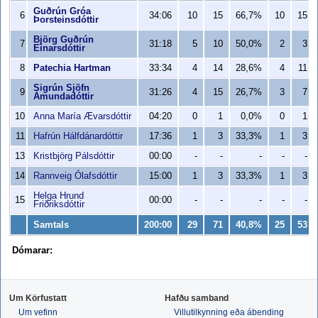
Guðrún Gróa
6
34:06
10
15
66,7%
10
15
Þorsteinsdóttir
Björg Guðrún
7
31:18
5
10
50,0%
2
3
Einarsdóttir
8
Patechia Hartman
33:34
4
14
28,6%
4
11
Sigrún Sjöfn
9
31:26
4
15
26,7%
3
7
Ámundadóttir
10
Anna María Ævarsdóttir
04:20
0
1
0,0%
0
1
11
Hafrún Hálfdánardóttir
17:36
1
3
33,3%
1
3
13
Kristbjörg Pálsdóttir
00:00
-
-
-
-
-
14
Rannveig Ólafsdóttir
15:00
1
3
33,3%
1
3
Helga Hrund
15
00:00
-
-
-
-
-
Friðriksdóttir
Samtals
200:00
29
71
40,8%
25
53
Dómarar:
Um Körfustatt
Hafðu samband
Um vefinn
Villutilkynning eða ábending