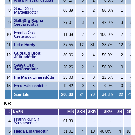
7
Aníta Kristmundsdóttir
04:17
0
1
0,0%
0
1
Sara Dögg
8
05:39
1
2
50,0%
1
1
Margeirsdóttir
Salbjörg Ragna
9
27:01
3
7
42,9%
3
5
Sævarsdóttir
Emelía Ósk
10
11:39
2
2
100,0%
2
2
Grétarsdóttir
11
LeLe Hardy
37:55
12
31
38,7%
12
25
Guðlaug Björt
12
30:06
2
4
50,0%
2
4
Júlíusdóttir
Svava Ósk
13
26:26
2
4
50,0%
0
1
Stefánsdóttir
14
Ína María Einarsdóttir
25:03
1
8
12,5%
1
4
15
Erna Hákonardóttir
12:42
0
5
0,0%
0
3
Samtals
200:00
24
70
34,3%
22
49
KR
#
NAFN
MÍN
SKH
SKR
SK%
2H
2R
Hrafnhildur Sif
4
01:39
-
-
-
-
-
Sævarsdóttir
5
Helga Einarsdóttir
31:01
4
10
40,0%
4
10