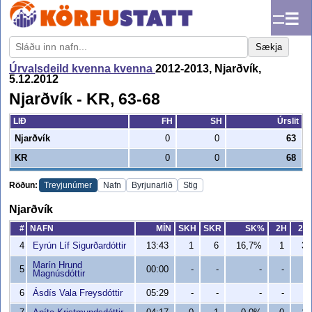
☰
Sækja
Úrvalsdeild kvenna kvenna
2012-2013, Njarðvík,
5.12.2012
Njarðvík - KR, 63-68
LIÐ
FH
SH
Úrslit
Njarðvík
0
0
63
KR
0
0
68
Röðun:
Treyjunúmer
Nafn
Byrjunarlið
Stig
Njarðvík
#
NAFN
MÍN
SKH
SKR
SK%
2H
2R
4
Eyrún Líf Sigurðardóttir
13:43
1
6
16,7%
1
3
Marín Hrund
5
00:00
-
-
-
-
-
Magnúsdóttir
6
Ásdís Vala Freysdóttir
05:29
-
-
-
-
-