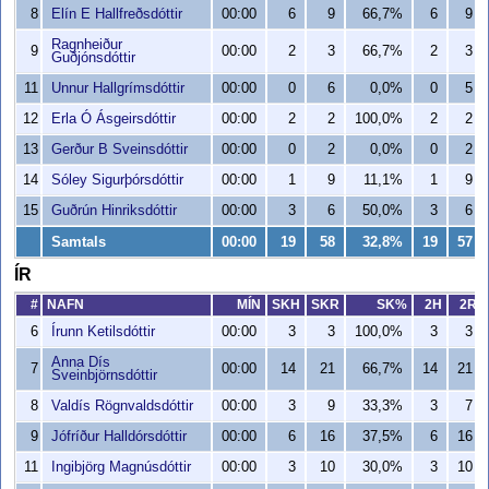
8
Elín E Hallfreðsdóttir
00:00
6
9
66,7%
6
9
Ragnheiður
9
00:00
2
3
66,7%
2
3
Guðjónsdóttir
11
Unnur Hallgrímsdóttir
00:00
0
6
0,0%
0
5
12
Erla Ó Ásgeirsdóttir
00:00
2
2
100,0%
2
2
13
Gerður B Sveinsdóttir
00:00
0
2
0,0%
0
2
14
Sóley Sigurþórsdóttir
00:00
1
9
11,1%
1
9
15
Guðrún Hinriksdóttir
00:00
3
6
50,0%
3
6
Samtals
00:00
19
58
32,8%
19
57
ÍR
#
NAFN
MÍN
SKH
SKR
SK%
2H
2R
6
Írunn Ketilsdóttir
00:00
3
3
100,0%
3
3
Anna Dís
7
00:00
14
21
66,7%
14
21
Sveinbjörnsdóttir
8
Valdís Rögnvaldsdóttir
00:00
3
9
33,3%
3
7
9
Jófríður Halldórsdóttir
00:00
6
16
37,5%
6
16
11
Ingibjörg Magnúsdóttir
00:00
3
10
30,0%
3
10