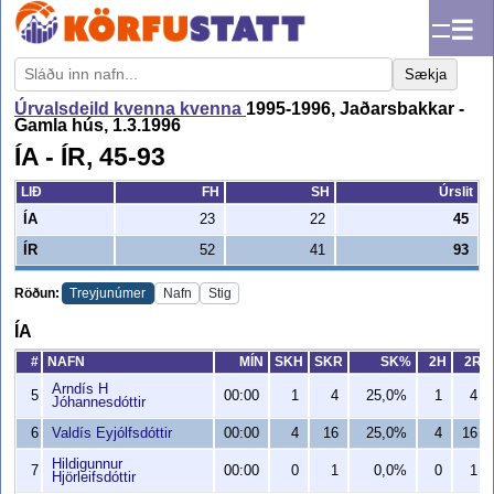
☰
Sækja
Úrvalsdeild kvenna kvenna
1995-1996, Jaðarsbakkar -
Gamla hús, 1.3.1996
ÍA - ÍR, 45-93
LIÐ
FH
SH
Úrslit
ÍA
23
22
45
ÍR
52
41
93
Röðun:
Treyjunúmer
Nafn
Stig
ÍA
#
NAFN
MÍN
SKH
SKR
SK%
2H
2R
Arndís H
5
00:00
1
4
25,0%
1
4
Jóhannesdóttir
6
Valdís Eyjólfsdóttir
00:00
4
16
25,0%
4
16
Hildigunnur
7
00:00
0
1
0,0%
0
1
Hjörleifsdóttir