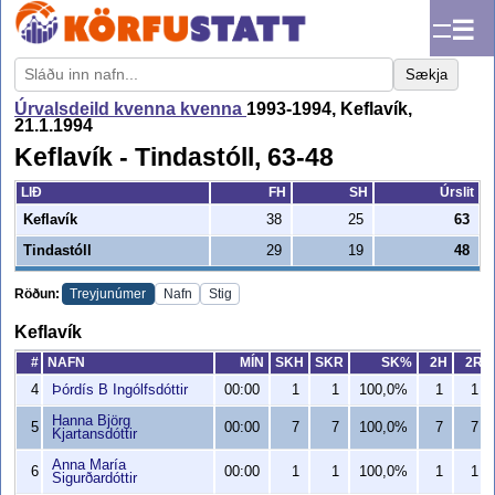
☰
Sækja
Úrvalsdeild kvenna kvenna
1993-1994, Keflavík,
21.1.1994
Keflavík - Tindastóll, 63-48
LIÐ
FH
SH
Úrslit
Keflavík
38
25
63
Tindastóll
29
19
48
Röðun:
Treyjunúmer
Nafn
Stig
Keflavík
#
NAFN
MÍN
SKH
SKR
SK%
2H
2R
4
Þórdís B Ingólfsdóttir
00:00
1
1
100,0%
1
1
Hanna Björg
5
00:00
7
7
100,0%
7
7
Kjartansdóttir
Anna María
6
00:00
1
1
100,0%
1
1
Sigurðardóttir