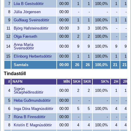
7
Lóa B Gestsdóttir
00:00
1
1
100,0%
1
1
8
Júlía Jörgensen
00:00
-
-
-
-
-
9
Guðlaug Sveinsdóttir
00:00
1
1
100,0%
1
1
11
Björg Hafsteinsdóttir
00:00
3
3
100,0%
-
-
12
Olga Færseth
00:00
2
2
100,0%
-
-
Anna María
14
00:00
9
9
100,0%
9
9
Sveinsdóttir
15
Elínborg Herbertsdóttir
00:00
1
1
100,0%
1
1
Samtals
00:00
26
26
100,0%
21
21
Tindastóll
#
NAFN
MÍN
SKH
SKR
SK%
2H
2R
Sigrún
4
00:00
2
2
100,0%
1
1
Skarphéðinsdóttir
5
Heba Guðmundsdóttir
00:00
-
-
-
-
-
6
Inga Dóra Magnúsdóttir
00:00
5
5
100,0%
4
4
7
Rúna B Finnsdóttir
00:00
-
-
-
-
-
8
Kristín E Magnúsdóttir
00:00
4
4
100,0%
4
4