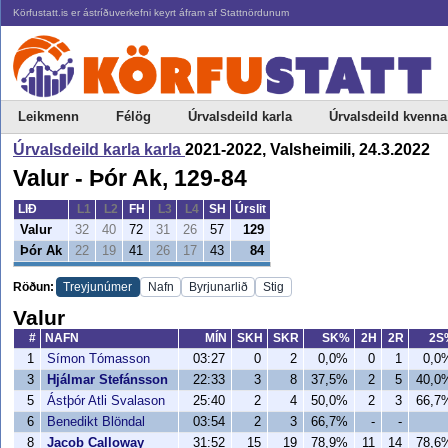
Körfustatt.is er ástríðuverkefni keyrt áfram af Stattnördunum
Leikmenn
Félög
Úrvalsdeild karla
Úrvalsdeild kvenna
Úrvalsdeild karla karla
2021-2022, Valsheimili, 24.3.2022
Valur - Þór Ak, 129-84
LIÐ
L1
L2
FH
L3
L4
SH
Úrslit
Valur
32
40
72
31
26
57
129
Þór Ak
22
19
41
26
17
43
84
Röðun:
Treyjunúmer
Nafn
Byrjunarlið
Stig
Valur
#
NAFN
MÍN
SKH
SKR
SK%
2H
2R
2S
1
Símon Tómasson
03:27
0
2
0,0%
0
1
0,0
3
Hjálmar Stefánsson
22:33
3
8
37,5%
2
5
40,0
5
Ástþór Atli Svalason
25:40
2
4
50,0%
2
3
66,7
6
Benedikt Blöndal
03:54
2
3
66,7%
-
-
8
Jacob Calloway
31:52
15
19
78,9%
11
14
78,6