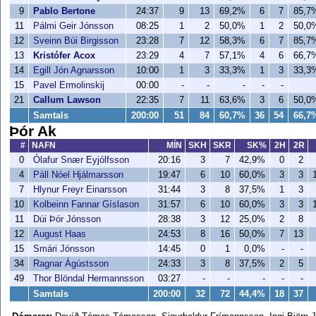
9
Pablo Bertone
24:37
9
13
69,2%
6
7
85,7
11
Pálmi Geir Jónsson
08:25
1
2
50,0%
1
2
50,0
12
Sveinn Búi Birgisson
23:28
7
12
58,3%
6
7
85,7
13
Kristófer Acox
23:29
4
7
57,1%
4
6
66,7
14
Egill Jón Agnarsson
10:00
1
3
33,3%
1
3
33,3
15
Pavel Ermolinskij
00:00
-
-
-
-
-
21
Callum Lawson
22:35
7
11
63,6%
3
6
50,0
Samtals
200:00
51
84
60,7%
36
54
66,7
Þór Ak
#
NAFN
MÍN
SKH
SKR
SK%
2H
2R
0
Ólafur Snær Eyjólfsson
20:16
3
7
42,9%
0
2
4
Páll Nóel Hjálmarsson
19:47
6
10
60,0%
3
3
7
Hlynur Freyr Einarsson
31:44
3
8
37,5%
1
3
10
Kolbeinn Fannar Gíslason
31:57
6
10
60,0%
3
3
11
Dúi Þór Jónsson
28:38
3
12
25,0%
2
8
12
August Haas
24:53
8
16
50,0%
7
13
15
Smári Jónsson
14:45
0
1
0,0%
-
-
34
Ragnar Ágústsson
24:33
3
8
37,5%
2
5
49
Thor Blöndal Hermannsson
03:27
-
-
-
-
-
Samtals
200:00
32
72
44,4%
18
37