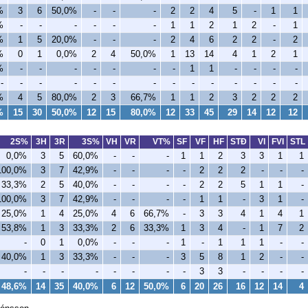
%
3
6
50,0%
-
-
-
2
2
4
5
-
1
1
%
-
-
-
-
-
-
1
1
2
1
2
-
1
%
1
5
20,0%
-
-
-
2
4
6
2
2
-
2
%
0
1
0,0%
2
4
50,0%
1
13
14
4
1
2
1
%
-
-
-
-
-
-
-
1
1
-
-
-
-
-
-
-
-
-
-
-
-
-
-
-
-
-
-
%
4
5
80,0%
2
3
66,7%
1
1
2
3
2
2
2
%
15
30
50,0%
12
15
80,0%
12
33
45
29
14
12
12
2S%
3H
3R
3S%
VH
VR
VT%
SF
VF
HF
STÐ
VI
FVI
STL
0,0%
3
5
60,0%
-
-
-
1
1
2
3
3
1
1
100,0%
3
7
42,9%
-
-
-
-
2
2
2
-
-
-
33,3%
2
5
40,0%
-
-
-
-
2
2
5
1
1
-
100,0%
3
7
42,9%
-
-
-
-
1
1
-
3
1
-
25,0%
1
4
25,0%
4
6
66,7%
-
3
3
4
1
4
1
53,8%
1
3
33,3%
2
6
33,3%
1
3
4
-
1
7
2
-
0
1
0,0%
-
-
-
1
-
1
1
1
-
-
40,0%
1
3
33,3%
-
-
-
3
5
8
1
2
-
-
-
-
-
-
-
-
-
-
3
3
-
-
-
-
48,6%
14
35
40,0%
6
12
50,0%
6
20
26
16
12
14
4