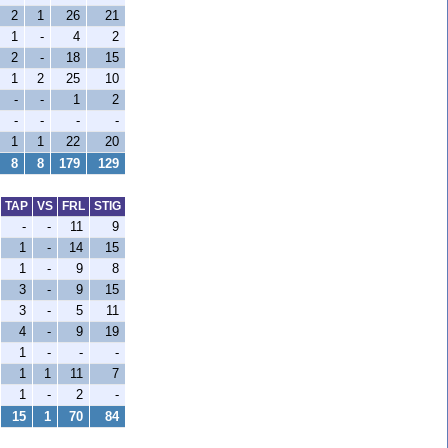
2
1
26
21
1
-
4
2
2
-
18
15
1
2
25
10
-
-
1
2
-
-
-
-
1
1
22
20
8
8
179
129
TAP
VS
FRL
STIG
-
-
11
9
1
-
14
15
1
-
9
8
3
-
9
15
3
-
5
11
4
-
9
19
1
-
-
-
1
1
11
7
1
-
2
-
15
1
70
84