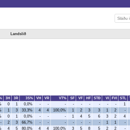
Landslið
%
3H
3R
3S%
VH
VR
VT%
SF
VF
HF
STÐ
VI
FVI
STL
%
0
1
0,0%
-
-
-
-
-
-
-
-
-
1
%
1
3
33,3%
4
4
100,0%
1
2
3
3
1
2
-
%
0
1
0,0%
-
-
-
1
4
5
6
3
2
4
-
2
3
66,7%
-
-
-
-
-
-
-
1
1
-
%
4
5
80,0%
4
4
100,0%
3
5
8
5
2
2
-