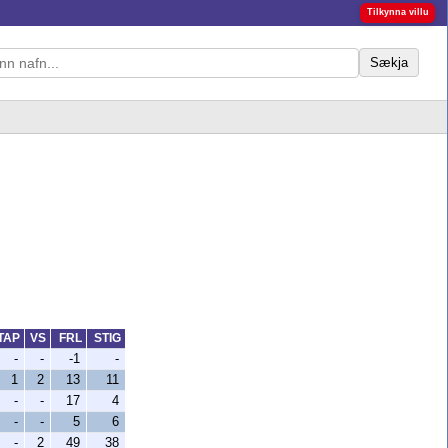
Tilkynna villu
Sækja
TAP
VS
FRL
STIG
-
-
-1
-
1
2
13
11
-
-
17
4
-
-
5
6
-
2
49
38