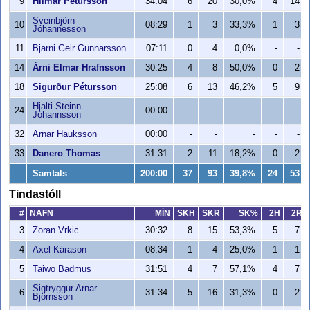
9
Hilmar Pétursson
34:04
6
20
30,0%
4
14
Sveinbjörn
10
08:29
1
3
33,3%
1
3
Jóhannesson
11
Bjarni Geir Gunnarsson
07:11
0
4
0,0%
-
-
14
Árni Elmar Hrafnsson
30:25
4
8
50,0%
0
2
18
Sigurður Pétursson
25:08
6
13
46,2%
5
9
Hjalti Steinn
24
00:00
-
-
-
-
-
Jóhannsson
32
Arnar Hauksson
00:00
-
-
-
-
-
33
Danero Thomas
31:31
2
11
18,2%
0
2
Samtals
200:00
37
93
39,8%
24
53
Tindastóll
#
NAFN
MÍN
SKH
SKR
SK%
2H
2R
3
Zoran Vrkic
30:32
8
15
53,3%
5
7
4
Axel Kárason
08:34
1
4
25,0%
1
1
5
Taiwo Badmus
31:51
4
7
57,1%
4
7
Sigtryggur Arnar
6
31:34
5
16
31,3%
0
2
Björnsson