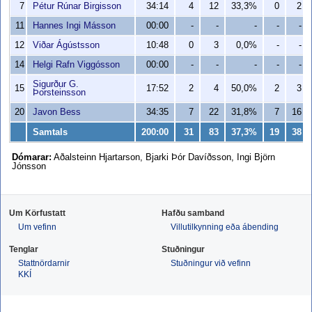
7
Pétur Rúnar Birgisson
34:14
4
12
33,3%
0
2
11
Hannes Ingi Másson
00:00
-
-
-
-
-
12
Viðar Ágústsson
10:48
0
3
0,0%
-
-
14
Helgi Rafn Viggósson
00:00
-
-
-
-
-
Sigurður G.
15
17:52
2
4
50,0%
2
3
Þorsteinsson
20
Javon Bess
34:35
7
22
31,8%
7
16
Samtals
200:00
31
83
37,3%
19
38
Dómarar:
Aðalsteinn Hjartarson, Bjarki Þór Davíðsson, Ingi Björn
Jónsson
Um Körfustatt
Hafðu samband
Um vefinn
Villutilkynning eða ábending
Tenglar
Stuðningur
Stattnördarnir
Stuðningur við vefinn
KKÍ