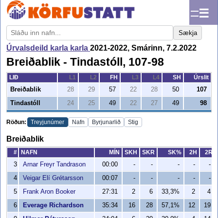
☰
Sækja
Úrvalsdeild karla karla
2021-2022, Smárinn, 7.2.2022
Breiðablik - Tindastóll, 107-98
LIÐ
L1
L2
FH
L3
L4
SH
Úrslit
Breiðablik
28
29
57
22
28
50
107
Tindastóll
24
25
49
22
27
49
98
Röðun:
Treyjunúmer
Nafn
Byrjunarlið
Stig
Breiðablik
#
NAFN
MÍN
SKH
SKR
SK%
2H
2R
3
Arnar Freyr Tandrason
00:00
-
-
-
-
-
4
Veigar Elí Grétarsson
00:07
-
-
-
-
-
5
Frank Aron Booker
27:31
2
6
33,3%
2
4
6
Everage Richardson
35:34
16
28
57,1%
12
19