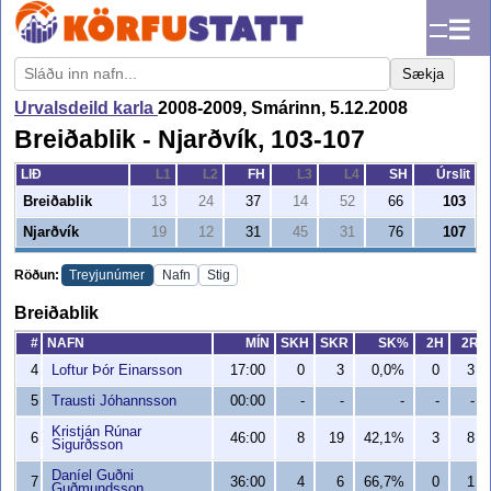
☰
Sækja
Urvalsdeild karla
2008-2009, Smárinn, 5.12.2008
Breiðablik - Njarðvík, 103-107
LIÐ
L1
L2
FH
L3
L4
SH
Úrslit
Breiðablik
13
24
37
14
52
66
103
Njarðvík
19
12
31
45
31
76
107
Röðun:
Treyjunúmer
Nafn
Stig
Breiðablik
#
NAFN
MÍN
SKH
SKR
SK%
2H
2R
4
Loftur Þór Einarsson
17:00
0
3
0,0%
0
3
5
Trausti Jóhannsson
00:00
-
-
-
-
-
Kristján Rúnar
6
46:00
8
19
42,1%
3
8
Sigurðsson
Daníel Guðni
7
36:00
4
6
66,7%
0
1
Guðmundsson