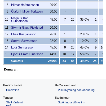
8
Hilmar Hafsteinsson
00:00
-
-
-
-
-
9
Ólafur Halldór Torfason
00:00
-
-
-
-
-
Magnús Þór
10
45:00
7
20
35,0%
1
5
Gunnarsson
11
Styrmir Gauti Fjeldsted
00:00
-
-
-
-
-
12
Elías Kristjánsson
26:00
1
5
20,0%
1
2
13
Sævar Sævarsson
22:00
0
4
0,0%
0
1
14
Logi Gunnarsson
45:00
9
20
45,0%
9
16
15
Hjörtur Hrafn Einarsson
44:00
10
17
58,8%
7
9
Samtals
250:00
33
83
39,8%
24
49
Dómarar:
Um Körfustatt
Hafðu samband
Um vefinn
Villutilkynning eða ábending
Tenglar
Stuðningur
Stattnördarnir
Stuðningur við vefinn