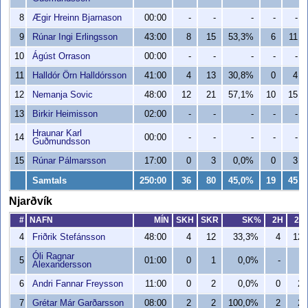
8
Ægir Hreinn Bjarnason
00:00
-
-
-
-
-
9
Rúnar Ingi Erlingsson
43:00
8
15
53,3%
6
11
10
Ágúst Orrason
00:00
-
-
-
-
-
11
Halldór Örn Halldórsson
41:00
4
13
30,8%
0
4
12
Nemanja Sovic
48:00
12
21
57,1%
10
15
13
Birkir Heimisson
02:00
-
-
-
-
-
Hraunar Karl
14
00:00
-
-
-
-
-
Guðmundsson
15
Rúnar Pálmarsson
17:00
0
3
0,0%
0
3
Samtals
250:00
36
80
45,0%
19
45
Njarðvík
#
NAFN
MÍN
SKH
SKR
SK%
2H
2R
4
Friðrik Stefánsson
48:00
4
12
33,3%
4
12
Óli Ragnar
5
01:00
0
1
0,0%
-
-
Alexandersson
6
Andri Fannar Freysson
11:00
0
2
0,0%
0
2
7
Grétar Már Garðarsson
08:00
2
2
100,0%
2
2