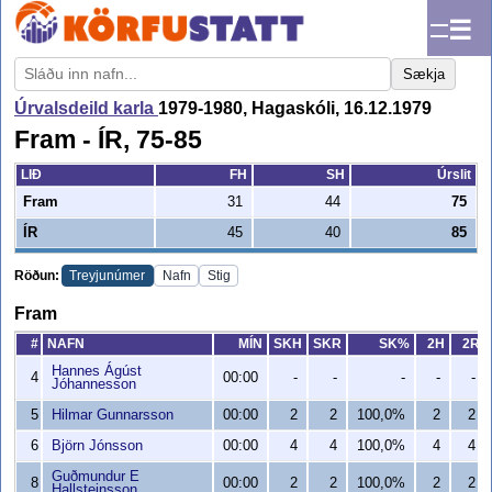
☰
Sækja
Úrvalsdeild karla
1979-1980, Hagaskóli, 16.12.1979
Fram - ÍR, 75-85
LIÐ
FH
SH
Úrslit
Fram
31
44
75
ÍR
45
40
85
Röðun:
Treyjunúmer
Nafn
Stig
Fram
#
NAFN
MÍN
SKH
SKR
SK%
2H
2R
Hannes Ágúst
4
00:00
-
-
-
-
-
Jóhannesson
5
Hilmar Gunnarsson
00:00
2
2
100,0%
2
2
6
Björn Jónsson
00:00
4
4
100,0%
4
4
Guðmundur E
8
00:00
2
2
100,0%
2
2
Hallsteinsson