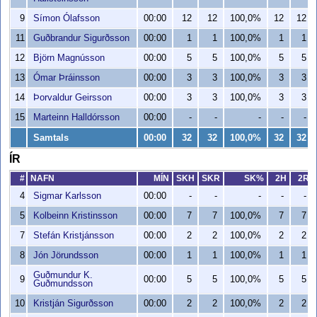
9
Símon Ólafsson
00:00
12
12
100,0%
12
12
11
Guðbrandur Sigurðsson
00:00
1
1
100,0%
1
1
12
Björn Magnússon
00:00
5
5
100,0%
5
5
13
Ómar Þráinsson
00:00
3
3
100,0%
3
3
14
Þorvaldur Geirsson
00:00
3
3
100,0%
3
3
15
Marteinn Halldórsson
00:00
-
-
-
-
-
Samtals
00:00
32
32
100,0%
32
32
ÍR
#
NAFN
MÍN
SKH
SKR
SK%
2H
2R
4
Sigmar Karlsson
00:00
-
-
-
-
-
5
Kolbeinn Kristinsson
00:00
7
7
100,0%
7
7
7
Stefán Kristjánsson
00:00
2
2
100,0%
2
2
8
Jón Jörundsson
00:00
1
1
100,0%
1
1
Guðmundur K.
9
00:00
5
5
100,0%
5
5
Guðmundsson
10
Kristján Sigurðsson
00:00
2
2
100,0%
2
2