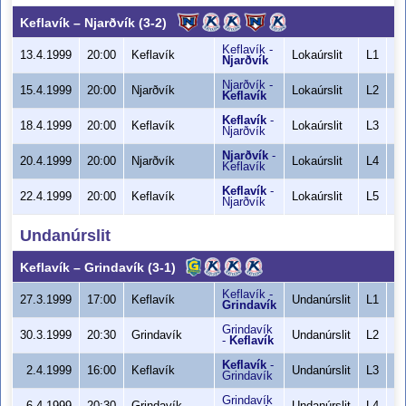
Keflavík
–
Njarðvík
(3-2)
Keflavík
-
7
13.4.1999
20:00
Keflavík
Lokaúrslit
L1
Njarðvík
Njarðvík
-
9
15.4.1999
20:00
Njarðvík
Lokaúrslit
L2
Keflavík
Keflavík
-
10
18.4.1999
20:00
Keflavík
Lokaúrslit
L3
Njarðvík
Njarðvík
-
9
20.4.1999
20:00
Njarðvík
Lokaúrslit
L4
Keflavík
Keflavík
-
8
22.4.1999
20:00
Keflavík
Lokaúrslit
L5
Njarðvík
Undanúrslit
Keflavík
–
Grindavík
(3-1)
Keflavík
-
8
27.3.1999
17:00
Keflavík
Undanúrslit
L1
Grindavík
Grindavík
7
30.3.1999
20:30
Grindavík
Undanúrslit
L2
-
Keflavík
Keflavík
-
12
2.4.1999
16:00
Keflavík
Undanúrslit
L3
Grindavík
1
Grindavík
8