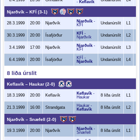
6.4.1999
20:30
Grindavík
Undanúrslit
L4
-
Keflavík
Njarðvík
–
KFÍ
(3-1)
Njarðvík
-
7
28.3.1999
20:00
Njarðvík
Undanúrslit
L1
KFÍ
KFÍ
-
8
30.3.1999
20:00
Ísafjörður
Undanúrslit
L2
Njarðvík
Njarðvík
-
9
3.4.1999
17:00
Njarðvík
Undanúrslit
L3
KFÍ
KFÍ
-
6
6.4.1999
20:00
Ísafjörður
Undanúrslit
L4
Njarðvík
8 liða úrslit
Keflavík
–
Haukar
(2-0)
Keflavík
-
12
18.3.1999
20:00
Keflavík
8 liða úrslit
L1
Haukar
Haukar
-
7
21.3.1999
16:00
Strandgata
8 liða úrslit
L2
Keflavík
1
Njarðvík
–
Snæfell
(2-0)
Njarðvík
-
8
19.3.1999
20:00
Njarðvík
8 liða úrslit
L1
Snæfell