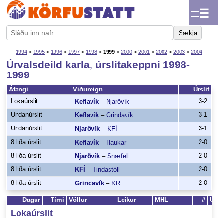
☰
Sækja
1994
<
1995
<
1996
<
1997
<
1998
<
1999
>
2000
>
2001
>
2002
>
2003
>
2004
Úrvalsdeild karla, úrslitakeppni 1998-
1999
Áfangi
Viðureign
Úrslit
Lokaúrslit
3-2
Keflavík
–
Njarðvík
Undanúrslit
3-1
Keflavík
–
Grindavík
Undanúrslit
3-1
Njarðvík
–
KFÍ
8 liða úrslit
2-0
Keflavík
–
Haukar
8 liða úrslit
2-0
Njarðvík
–
Snæfell
8 liða úrslit
2-0
KFÍ
–
Tindastóll
8 liða úrslit
2-0
Grindavík
–
KR
Dagur
Tími
Völlur
Leikur
MHL
#
Úrs
Lokaúrslit