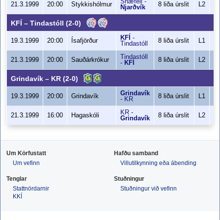
Snæfell
-
6
21.3.1999
20:00
Stykkishólmur
8 liða úrslit
L2
Njarðvík
1
KFÍ
–
Tindastóll
(2-0)
KFÍ
-
6
19.3.1999
20:00
Ísafjörður
8 liða úrslit
L1
Tindastóll
Tindastóll
6
21.3.1999
20:00
Sauðárkrókur
8 liða úrslit
L2
-
KFÍ
Grindavík
–
KR
(2-0)
Grindavík
8
19.3.1999
20:00
Grindavík
8 liða úrslit
L1
-
KR
KR
-
6
21.3.1999
16:00
Hagaskóli
8 liða úrslit
L2
Grindavík
Um Körfustatt
Hafðu samband
Um vefinn
Villutilkynning eða ábending
Tenglar
Stuðningur
Stattnördarnir
Stuðningur við vefinn
KKÍ