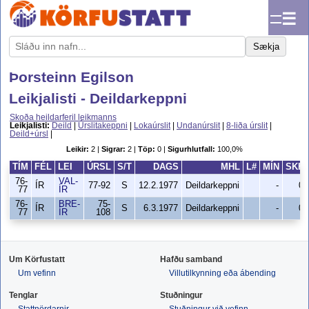
☰
Sækja
Þorsteinn Egilson
Leikjalisti - Deildarkeppni
Skoða heildarferil leikmanns
Leikjalisti:
Deild
|
Úrslitakeppni
|
Lokaúrslit
|
Undanúrslit
|
8-liða úrslit
|
Deild+úrsl
|
Leikir:
2 |
Sigrar:
2 |
Töp:
0 |
Sigurhlutfall:
100,0%
TÍM
FÉL
LEI
ÚRSL
S/T
DAGS
MHL
L#
MÍN
SKH
76-
VAL-
ÍR
77-92
S
12.2.1977
Deildarkeppni
-
0
77
ÍR
76-
BRE-
75-
ÍR
S
6.3.1977
Deildarkeppni
-
0
77
ÍR
108
Um Körfustatt
Hafðu samband
Um vefinn
Villutilkynning eða ábending
Tenglar
Stuðningur