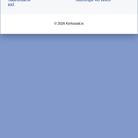
Stattnördarnir
Stuðningur við vefinn
KKÍ
© 2026 Körfustatt.is