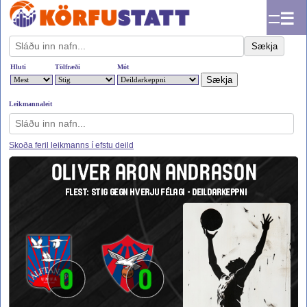
☰
Sækja
Hluti
Tölfræði
Mót
Leikmannaleit
Skoða feril leikmanns í efstu deild
OLIVER ARON ANDRASON
FLEST: STIG GEGN HVERJU FÉLAGI - DEILDARKEPPNI
0
0