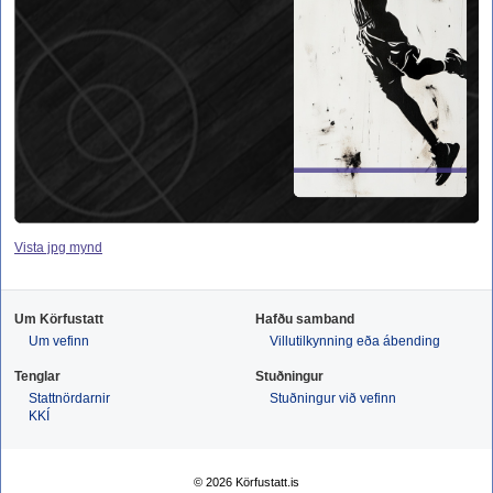
Vista jpg mynd
Um Körfustatt
Hafðu samband
Um vefinn
Villutilkynning eða ábending
Tenglar
Stuðningur
Stattnördarnir
Stuðningur við vefinn
KKÍ
© 2026 Körfustatt.is