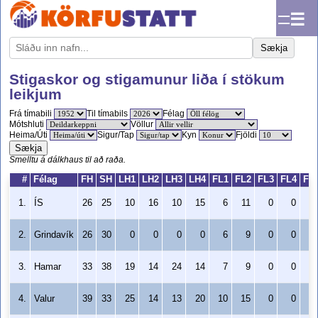
☰
Sækja
Stigaskor og stigamunur liða í stökum
leikjum
Frá tímabili
Til tímabils
Félag
Mótshluti
Völlur
Heima/Úti
Sigur/Tap
Kyn
Fjöldi
Sækja
Smelltu á dálkhaus til að raða.
#
Félag
FH
SH
LH1
LH2
LH3
LH4
FL1
FL2
FL3
FL4
FH
1.
ÍS
26
25
10
16
10
15
6
11
0
0
+
2.
Grindavík
26
30
0
0
0
0
6
9
0
0
3.
Hamar
33
38
19
14
24
14
7
9
0
0
4.
Valur
39
33
25
14
13
20
10
15
0
0