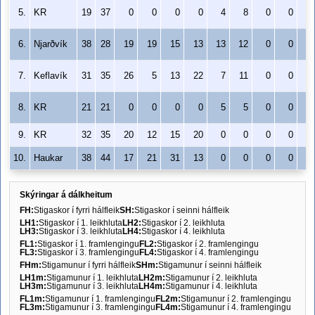
5.
KR
19
37
0
0
0
0
4
8
0
0
-
6.
Njarðvík
38
28
19
19
15
13
13
12
0
0
+
7.
Keflavík
31
35
26
5
13
22
7
11
0
0
+
8.
KR
21
21
0
0
0
0
5
5
0
0
+
9.
KR
32
35
20
12
15
20
0
0
0
0
10.
Haukar
38
44
17
21
31
13
0
0
0
0
+
Skýringar á dálkheitum
FH:
Stigaskor í fyrri hálfleik
SH:
Stigaskor í seinni hálfleik
LH1:
Stigaskor í 1. leikhluta
LH2:
Stigaskor í 2. leikhluta
LH3:
Stigaskor í 3. leikhluta
LH4:
Stigaskor í 4. leikhluta
FL1:
Stigaskor í 1. framlengingu
FL2:
Stigaskor í 2. framlengingu
FL3:
Stigaskor í 3. framlengingu
FL4:
Stigaskor í 4. framlengingu
FHm:
Stigamunur í fyrri hálfleik
SHm:
Stigamunur í seinni hálfleik
LH1m:
Stigamunur í 1. leikhluta
LH2m:
Stigamunur í 2. leikhluta
LH3m:
Stigamunur í 3. leikhluta
LH4m:
Stigamunur í 4. leikhluta
FL1m:
Stigamunur í 1. framlengingu
FL2m:
Stigamunur í 2. framlengingu
FL3m:
Stigamunur í 3. framlengingu
FL4m:
Stigamunur í 4. framlengingu