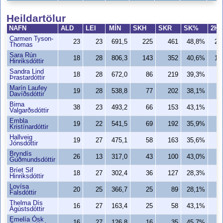
Heildartölur
NAFN
ALD
LEI
MÍN
SKH
SKR
SK%
2H
Carmen Tyson-
23
23
691,5
225
461
48,8%
20
Thomas
Sara Rún
18
28
806,3
143
352
40,6%
12
Hinriksdóttir
Sandra Lind
18
28
672,0
86
219
39,3%
8
Þrastardóttir
Marín Laufey
19
28
538,8
77
202
38,1%
7
Davíðsdóttir
Birna
38
23
493,2
66
153
43,1%
5
Valgarðsdóttir
Embla
19
22
541,5
69
192
35,9%
4
Kristínardóttir
Hallveig
19
27
475,1
58
163
35,6%
3
Jónsdóttir
Bryndís
26
13
317,0
43
100
43,0%
3
Guðmundsdóttir
Bríet Sif
18
27
302,4
36
127
28,3%
1
Hinriksdóttir
Lovísa
20
25
366,7
25
89
28,1%
1
Falsdóttir
Thelma Dís
16
27
163,4
25
58
43,1%
2
Ágústsdóttir
Emelía Ósk
16
27
126,8
16
35
45,7%
1