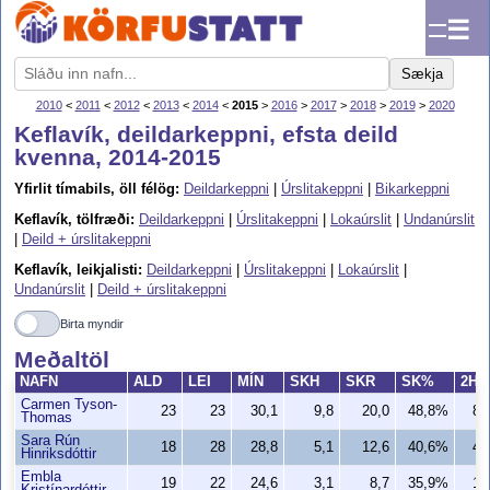
☰
Sækja
2010
<
2011
<
2012
<
2013
<
2014
<
2015
>
2016
>
2017
>
2018
>
2019
>
2020
Keflavík, deildarkeppni, efsta deild
kvenna, 2014-2015
Yfirlit tímabils, öll félög:
Deildarkeppni
|
Úrslitakeppni
|
Bikarkeppni
Keflavík, tölfræði:
Deildarkeppni
|
Úrslitakeppni
|
Lokaúrslit
|
Undanúrslit
|
Deild + úrslitakeppni
Keflavík, leikjalisti:
Deildarkeppni
|
Úrslitakeppni
|
Lokaúrslit
|
Undanúrslit
|
Deild + úrslitakeppni
Birta myndir
Meðaltöl
NAFN
ALD
LEI
MÍN
SKH
SKR
SK%
2H
Carmen Tyson-
23
23
30,1
9,8
20,0
48,8%
8,
Thomas
Sara Rún
18
28
28,8
5,1
12,6
40,6%
4,
Hinriksdóttir
Embla
19
22
24,6
3,1
8,7
35,9%
1,