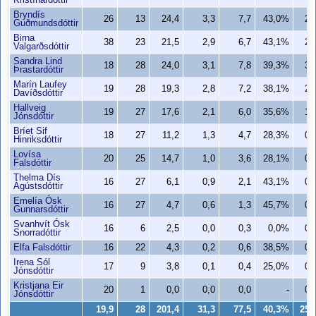
Kristínardóttir
Bryndís
26
13
24,4
3,3
7,7
43,0%
2,
Guðmundsdóttir
Birna
38
23
21,5
2,9
6,7
43,1%
2,
Valgarðsdóttir
Sandra Lind
18
28
24,0
3,1
7,8
39,3%
3,
Þrastardóttir
Marín Laufey
19
28
19,3
2,8
7,2
38,1%
2,
Davíðsdóttir
Hallveig
19
27
17,6
2,1
6,0
35,6%
1,
Jónsdóttir
Bríet Sif
18
27
11,2
1,3
4,7
28,3%
0,
Hinriksdóttir
Lovísa
20
25
14,7
1,0
3,6
28,1%
0,
Falsdóttir
Thelma Dís
16
27
6,1
0,9
2,1
43,1%
0,
Ágústsdóttir
Emelía Ósk
16
27
4,7
0,6
1,3
45,7%
0,
Gunnarsdóttir
Svanhvít Ósk
16
6
2,5
0,0
0,3
0,0%
0,
Snorradóttir
Elfa Falsdóttir
16
22
4,3
0,2
0,6
38,5%
0,
Irena Sól
17
9
3,8
0,1
0,4
25,0%
0,
Jónsdóttir
Kristjana Eir
20
1
0,0
0,0
0,0
-
0,
Jónsdóttir
19,9
28
201,4
31,3
77,5
40,3%
25,