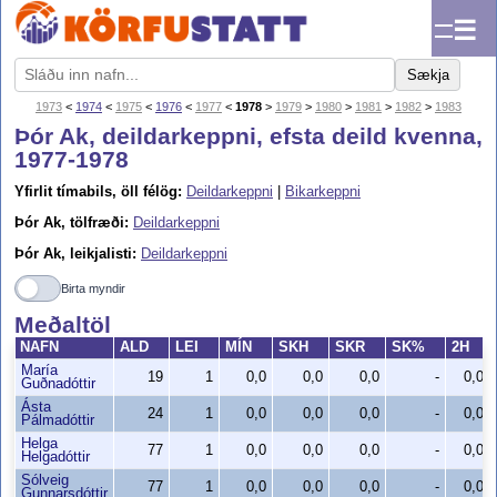
☰
Sækja
1973
<
1974
<
1975
<
1976
<
1977
<
1978
>
1979
>
1980
>
1981
>
1982
>
1983
Þór Ak, deildarkeppni, efsta deild kvenna,
1977-1978
Yfirlit tímabils, öll félög:
Deildarkeppni
|
Bikarkeppni
Þór Ak, tölfræði:
Deildarkeppni
Þór Ak, leikjalisti:
Deildarkeppni
Birta myndir
Meðaltöl
NAFN
ALD
LEI
MÍN
SKH
SKR
SK%
2H
María
19
1
0,0
0,0
0,0
-
0,0
Guðnadóttir
Ásta
24
1
0,0
0,0
0,0
-
0,0
Pálmadóttir
Helga
77
1
0,0
0,0
0,0
-
0,0
Helgadóttir
Sólveig
77
1
0,0
0,0
0,0
-
0,0
Gunnarsdóttir