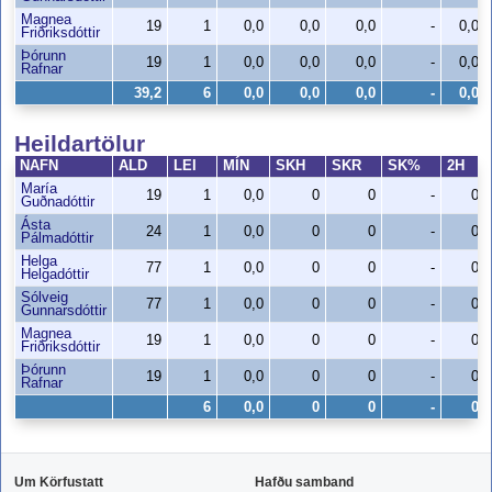
Magnea
19
1
0,0
0,0
0,0
-
0,0
Friðriksdóttir
Þórunn
19
1
0,0
0,0
0,0
-
0,0
Rafnar
39,2
6
0,0
0,0
0,0
-
0,0
Heildartölur
NAFN
ALD
LEI
MÍN
SKH
SKR
SK%
2H
María
19
1
0,0
0
0
-
0
Guðnadóttir
Ásta
24
1
0,0
0
0
-
0
Pálmadóttir
Helga
77
1
0,0
0
0
-
0
Helgadóttir
Sólveig
77
1
0,0
0
0
-
0
Gunnarsdóttir
Magnea
19
1
0,0
0
0
-
0
Friðriksdóttir
Þórunn
19
1
0,0
0
0
-
0
Rafnar
6
0,0
0
0
-
0
Um Körfustatt
Hafðu samband