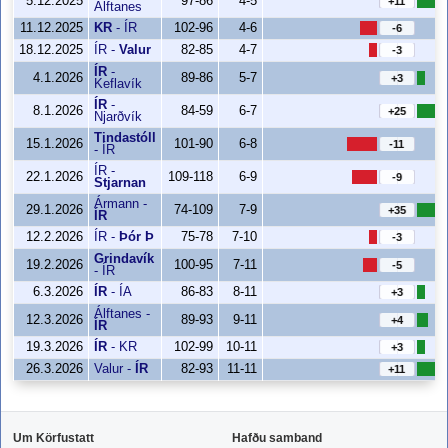
5.12.2025
97-86
4-5
+11
Álftanes
11.12.2025
KR
-
ÍR
102-96
4-6
-6
18.12.2025
ÍR
-
Valur
82-85
4-7
-3
ÍR
-
4.1.2026
89-86
5-7
+3
Keflavík
ÍR
-
8.1.2026
84-59
6-7
+25
Njarðvík
Tindastóll
15.1.2026
101-90
6-8
-11
-
ÍR
ÍR
-
22.1.2026
109-118
6-9
-9
Stjarnan
Ármann
-
29.1.2026
74-109
7-9
+35
ÍR
12.2.2026
ÍR
-
Þór Þ
75-78
7-10
-3
Grindavík
19.2.2026
100-95
7-11
-5
-
ÍR
6.3.2026
ÍR
-
ÍA
86-83
8-11
+3
Álftanes
-
12.3.2026
89-93
9-11
+4
ÍR
19.3.2026
ÍR
-
KR
102-99
10-11
+3
26.3.2026
Valur
-
ÍR
82-93
11-11
+11
Um Körfustatt
Hafðu samband