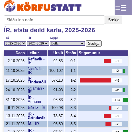
☰
Sækja
ÍR, efsta deild karla, 2025-2026
Frá
Til
Keppni
Sækja
Dags
Leikur
Úrslit
Staða
Stigamunur
Keflavík
-
2.10.2025
92-83
0-1
-9
ÍR
Njarðvík
-
11.10.2025
100-102
1-1
+2
ÍR
ÍR
-
17.10.2025
67-113
1-2
-46
Tindastóll
Stjarnan
-
24.10.2025
91-93
2-2
+2
ÍR
ÍR
-
31.10.2025
96-83
3-2
+13
Ármann
6.11.2025
Þór Þ
-
ÍR
100-98
3-3
-2
ÍR
-
13.11.2025
78-87
3-4
-9
Grindavík
21.11.2025
ÍA
-
ÍR
96-89
3-5
-7
ÍR
-