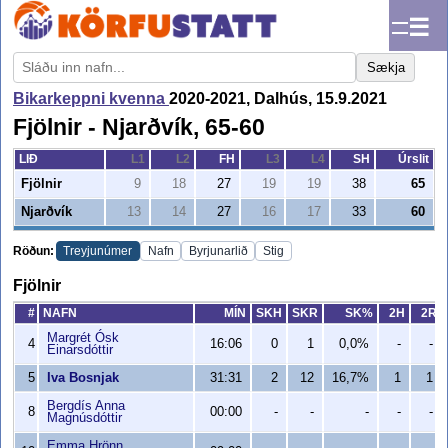
☰
Sækja
Bikarkeppni kvenna
2020-2021, Dalhús, 15.9.2021
Fjölnir - Njarðvík, 65-60
LIÐ
L1
L2
FH
L3
L4
SH
Úrslit
Fjölnir
9
18
27
19
19
38
65
Njarðvík
13
14
27
16
17
33
60
Röðun:
Treyjunúmer
Nafn
Byrjunarlið
Stig
Fjölnir
#
NAFN
MÍN
SKH
SKR
SK%
2H
2R
Margrét Ósk
4
16:06
0
1
0,0%
-
-
Einarsdóttir
5
Iva Bosnjak
31:31
2
12
16,7%
1
1
Bergdís Anna
8
00:00
-
-
-
-
-
Magnúsdóttir
Emma Hrönn