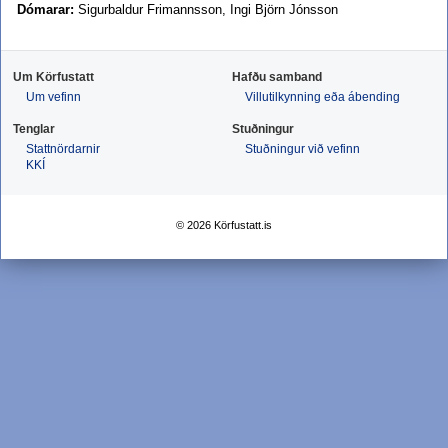
Dómarar:
Sigurbaldur Frimannsson, Ingi Björn Jónsson
Um Körfustatt
Hafðu samband
Um vefinn
Villutilkynning eða ábending
Tenglar
Stuðningur
Stattnördarnir
Stuðningur við vefinn
KKÍ
© 2026 Körfustatt.is