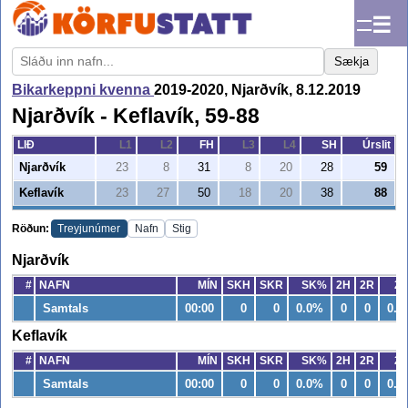
☰
Sækja
Bikarkeppni kvenna
2019-2020, Njarðvík, 8.12.2019
Njarðvík - Keflavík, 59-88
LIÐ
L1
L2
FH
L3
L4
SH
Úrslit
Njarðvík
23
8
31
8
20
28
59
Keflavík
23
27
50
18
20
38
88
Röðun:
Treyjunúmer
Nafn
Stig
Njarðvík
#
NAFN
MÍN
SKH
SKR
SK%
2H
2R
2
Samtals
00:00
0
0
0.0%
0
0
0.0
Keflavík
#
NAFN
MÍN
SKH
SKR
SK%
2H
2R
2
Samtals
00:00
0
0
0.0%
0
0
0.0