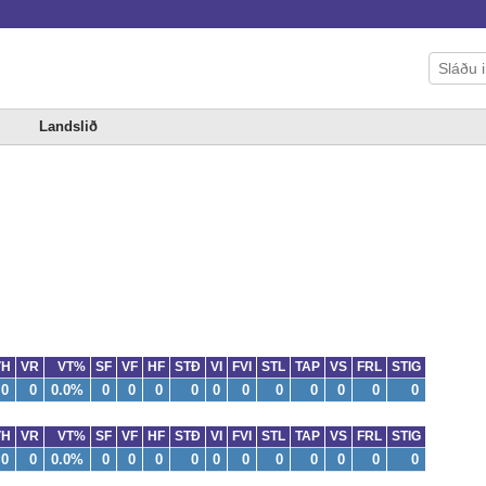
Landslið
VH
VR
VT%
SF
VF
HF
STÐ
VI
FVI
STL
TAP
VS
FRL
STIG
0
0
0.0%
0
0
0
0
0
0
0
0
0
0
0
VH
VR
VT%
SF
VF
HF
STÐ
VI
FVI
STL
TAP
VS
FRL
STIG
0
0
0.0%
0
0
0
0
0
0
0
0
0
0
0