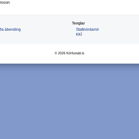
rsson
Tenglar
 eða ábending
Stattnördarnir
KKÍ
© 2026 Körfustatt.is