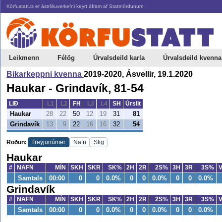
Körfustatt.is er ástríðuverkefni keyrt áfram af Stattnördunum
Leikmenn
Félög
Úrvalsdeild karla
Úrvalsdeild kvenna
Bikarkeppni kvenna
2019-2020, Ásvellir, 19.1.2020
Haukar - Grindavík, 81-54
LIÐ
L1
L2
FH
L3
L4
SH
Úrslit
Haukar
28
22
50
12
19
31
81
Grindavík
13
9
22
16
16
32
54
Röðun:
Treyjunúmer
Nafn
Stig
Haukar
#
NAFN
MÍN
SKH
SKR
SK%
2H
2R
2S%
3H
3R
3S%
Samtals
00:00
0
0
0.0%
0
0
0.0%
0
0
0.0%
Grindavík
#
NAFN
MÍN
SKH
SKR
SK%
2H
2R
2S%
3H
3R
3S%
Samtals
00:00
0
0
0.0%
0
0
0.0%
0
0
0.0%