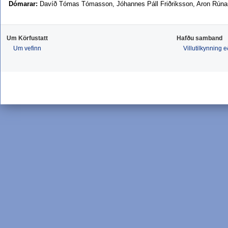
Dómarar:
Davíð Tómas Tómasson, Jóhannes Páll Friðriksson, Aron Rúna
Um Körfustatt
Hafðu samband
Um vefinn
Villutilkynning