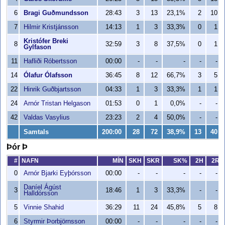
6
Bragi Guðmundsson
28:43
3
13
23,1%
2
10
7
Hilmir Kristjánsson
14:13
1
3
33,3%
0
1
Kristófer Breki
8
32:59
3
8
37,5%
0
1
Gylfason
11
Hafliði Róbertsson
00:00
-
-
-
-
-
14
Ólafur Ólafsson
36:45
8
12
66,7%
3
5
22
Hinrik Guðbjartsson
04:33
1
3
33,3%
1
1
24
Arnór Tristan Helgason
01:53
0
1
0,0%
-
-
42
Valdas Vasylius
23:23
2
4
50,0%
-
-
Samtals
200:00
28
72
38,9%
13
40
Þór Þ
#
NAFN
MÍN
SKH
SKR
SK%
2H
2R
0
Arnór Bjarki Eyþórsson
00:00
-
-
-
-
-
Daníel Ágúst
3
18:46
1
3
33,3%
-
-
Halldórsson
5
Vinnie Shahid
36:29
11
24
45,8%
5
8
6
Styrmir Þorbjörnsson
00:00
-
-
-
-
-