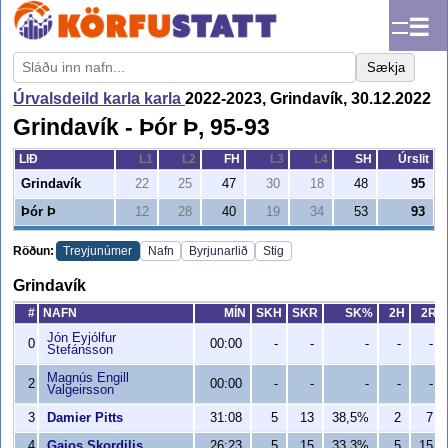
☰
Sækja
Úrvalsdeild karla karla
2022-2023, Grindavík, 30.12.2022
Grindavík - Þór Þ, 95-93
LIÐ
L1
L2
FH
L3
L4
SH
Úrslit
Grindavík
22
25
47
30
18
48
95
Þór Þ
12
28
40
19
34
53
93
Röðun:
Treyjunúmer
Nafn
Byrjunarlið
Stig
Grindavík
#
NAFN
MÍN
SKH
SKR
SK%
2H
2R
Jón Eyjólfur
0
00:00
-
-
-
-
-
Stefánsson
Magnús Engill
2
00:00
-
-
-
-
-
Valgeirsson
3
Damier Pitts
31:08
5
13
38,5%
2
7
4
Gaios Skordilis
26:23
5
15
33,3%
5
15