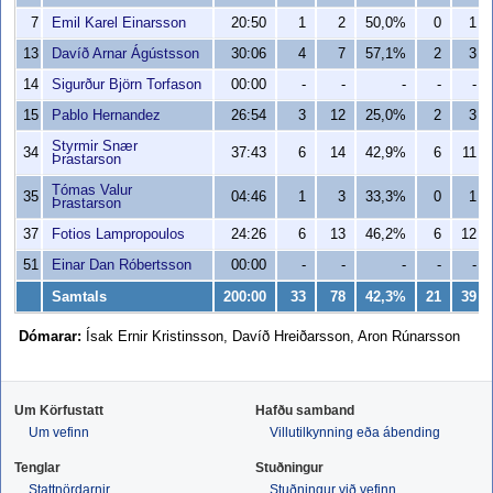
7
Emil Karel Einarsson
20:50
1
2
50,0%
0
1
13
Davíð Arnar Ágústsson
30:06
4
7
57,1%
2
3
14
Sigurður Björn Torfason
00:00
-
-
-
-
-
15
Pablo Hernandez
26:54
3
12
25,0%
2
3
Styrmir Snær
34
37:43
6
14
42,9%
6
11
Þrastarson
Tómas Valur
35
04:46
1
3
33,3%
0
1
Þrastarson
37
Fotios Lampropoulos
24:26
6
13
46,2%
6
12
51
Einar Dan Róbertsson
00:00
-
-
-
-
-
Samtals
200:00
33
78
42,3%
21
39
Dómarar:
Ísak Ernir Kristinsson, Davíð Hreiðarsson, Aron Rúnarsson
Um Körfustatt
Hafðu samband
Um vefinn
Villutilkynning eða ábending
Tenglar
Stuðningur
Stattnördarnir
Stuðningur við vefinn