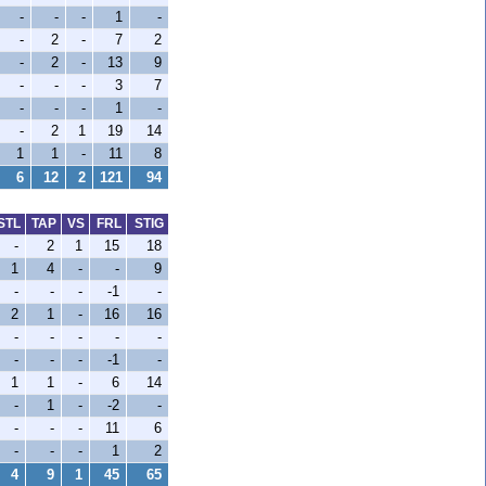
-
-
-
1
-
-
2
-
7
2
-
2
-
13
9
-
-
-
3
7
-
-
-
1
-
-
2
1
19
14
1
1
-
11
8
6
12
2
121
94
STL
TAP
VS
FRL
STIG
-
2
1
15
18
1
4
-
-
9
-
-
-
-1
-
2
1
-
16
16
-
-
-
-
-
-
-
-
-1
-
1
1
-
6
14
-
1
-
-2
-
-
-
-
11
6
-
-
-
1
2
4
9
1
45
65