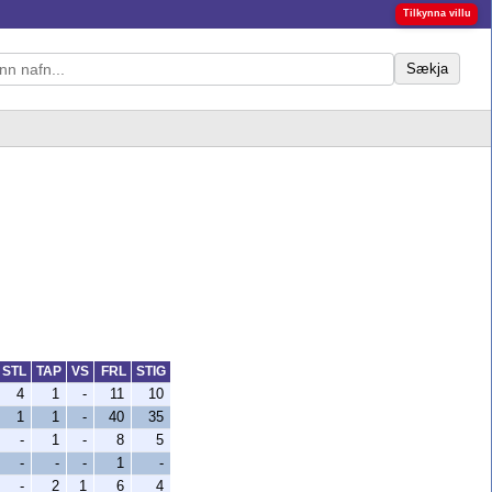
Tilkynna villu
Sækja
STL
TAP
VS
FRL
STIG
4
1
-
11
10
1
1
-
40
35
-
1
-
8
5
-
-
-
1
-
-
2
1
6
4