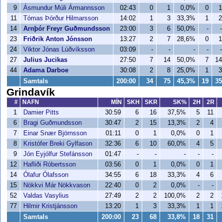
9
Ásmundur Múli Ármannsson
02:43
0
1
0,0%
0
1
11
Tómas Þórður Hilmarsson
14:02
1
3
33,3%
1
2
14
Arnþór Freyr Guðmundsson
23:00
3
6
50,0%
-
-
23
Friðrik Anton Jónsson
13:27
2
7
28,6%
0
1
24
Viktor Jónas Lúðvíksson
03:09
-
-
-
-
-
27
Julius Jucikas
27:50
7
14
50,0%
7
14
44
Adama Darboe
30:08
2
8
25,0%
1
3
Samtals
200:00
34
75
45,3%
19
35
Grindavík
#
NAFN
MÍN
SKH
SKR
SK%
2H
2R
1
Damier Pitts
30:59
6
16
37,5%
5
11
6
Bragi Guðmundsson
30:47
2
15
13,3%
2
4
7
Einar Snær Björnsson
01:11
0
1
0,0%
0
1
8
Kristófer Breki Gylfason
32:36
6
10
60,0%
4
5
9
Jón Eyjólfur Stefánsson
01:47
-
-
-
-
-
12
Hafliði Róbertsson
03:56
0
1
0,0%
0
1
14
Ólafur Ólafsson
34:55
6
18
33,3%
4
6
15
Nökkvi Már Nökkvason
22:40
0
2
0,0%
-
-
52
Valdas Vasylius
27:49
2
2
100,0%
2
2
77
Hilmir Kristjánsson
13:20
1
3
33,3%
1
1
Samtals
200:00
23
68
33,8%
18
31