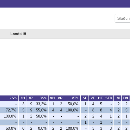
Landslið
R
2S%
3H
3R
3S%
VH
VR
VT%
SF
VF
HF
STÐ
VI
FVI
-
3
9
33,3%
1
2
50,0%
1
4
5
-
2
2
72,7%
5
9
55,6%
4
4
100,0%
-
8
8
4
2
5
100,0%
1
2
50,0%
-
-
-
2
2
4
1
2
1
-
-
-
-
-
-
-
1
-
1
-
-
-
50,0%
0
2
0,0%
2
2
100,0%
-
3
3
3
2
2