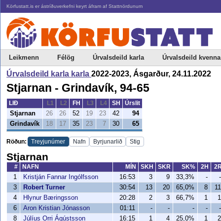
Körfustatt.is er ástríðuverkefni keyrt áfram af Stattnördunum
Leikmenn
Félög
Úrvalsdeild karla
Úrvalsdeild kvenna
Úrvalsdeild karla karla
2022-2023, Ásgarður, 24.11.2022
Stjarnan - Grindavík, 94-65
LIÐ
L1
L2
FH
L3
L4
SH
Úrslit
Stjarnan
26
26
52
19
23
42
94
Grindavík
18
17
35
23
7
30
65
Röðun:
Treyjunúmer
Nafn
Byrjunarlið
Stig
Stjarnan
#
NAFN
MÍN
SKH
SKR
SK%
2H
2
1
Kristján Fannar Ingólfsson
16:53
3
9
33,3%
-
-
3
Robert Turner
30:54
13
20
65,0%
8
11
4
Hlynur Bæringsson
20:28
2
3
66,7%
1
1
6
Aron Kristian Jónasson
01:11
-
-
-
-
-
8
Júlíus Orri Ágústsson
16:15
1
4
25,0%
1
2