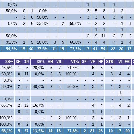
0,0%
-
-
-
-
-
-
1
-
1
1
-
-
50,0%
0
1
0,0%
-
-
-
3
5
8
1
2
-
-
3
6
50,0%
-
-
-
3
3
6
3
4
-
0,0%
2
6
33,3%
1
2
50,0%
-
2
2
-
1
1
-
-
-
-
-
-
-
-
1
1
-
1
-
50,0%
-
-
-
-
-
-
2
9
11
2
3
2
33,3%
1
5
20,0%
3
5
60,0%
-
4
4
7
1
4
54,3%
15
40
37,5%
11
15
73,3%
13
41
54
22
20
17
2S%
3H
3R
3S%
VH
VR
VT%
SF
VF
HF
STÐ
VI
FVI
45,5%
1
5
20,0%
5
7
71,4%
-
5
5
5
-
7
50,0%
0
11
0,0%
5
5
100,0%
-
4
4
3
4
4
0,0%
-
-
-
-
-
-
-
-
-
-
-
-
80,0%
2
5
40,0%
2
4
50,0%
1
3
4
1
3
6
-
-
-
-
-
-
-
-
-
-
-
1
-
0,0%
-
-
-
-
-
-
-
-
-
-
-
-
66,7%
2
12
16,7%
-
-
-
-
4
4
-
4
2
-
0
2
0,0%
-
-
-
-
1
1
-
-
-
100,0%
-
-
-
2
2
100,0%
1
3
4
1
3
1
100,0%
0
2
0,0%
-
-
-
-
1
1
-
2
-
58,1%
5
37
13,5%
14
18
77,8%
2
21
23
10
17
20