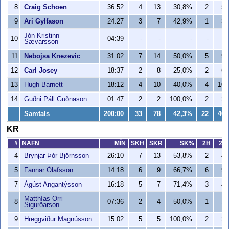
8
Craig Schoen
36:52
4
13
30,8%
2
5
9
Ari Gylfason
24:27
3
7
42,9%
1
3
Jón Kristinn
10
04:39
-
-
-
-
-
Sævarsson
11
Nebojsa Knezevic
31:02
7
14
50,0%
5
9
12
Carl Josey
18:37
2
8
25,0%
2
6
13
Hugh Barnett
18:12
4
10
40,0%
4
10
14
Guðni Páll Guðnason
01:47
2
2
100,0%
2
2
Samtals
200:00
33
78
42,3%
22
46
KR
#
NAFN
MÍN
SKH
SKR
SK%
2H
2R
4
Brynjar Þór Björnsson
26:10
7
13
53,8%
2
4
5
Fannar Ólafsson
14:18
6
9
66,7%
6
9
7
Ágúst Angantýsson
16:18
5
7
71,4%
3
4
Matthías Orri
8
07:36
2
4
50,0%
1
1
Sigurðarson
9
Hreggviður Magnússon
15:02
5
5
100,0%
2
2