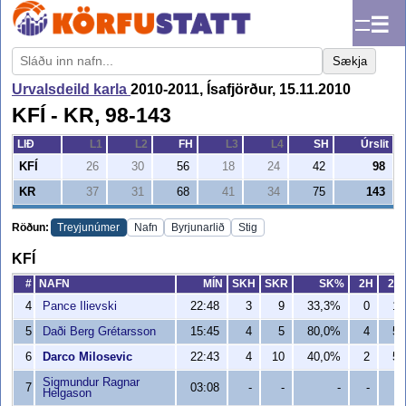
☰
Sækja
Urvalsdeild karla
2010-2011, Ísafjörður, 15.11.2010
KFÍ - KR, 98-143
LIÐ
L1
L2
FH
L3
L4
SH
Úrslit
KFÍ
26
30
56
18
24
42
98
KR
37
31
68
41
34
75
143
Röðun:
Treyjunúmer
Nafn
Byrjunarlið
Stig
KFÍ
#
NAFN
MÍN
SKH
SKR
SK%
2H
2R
4
Pance Ilievski
22:48
3
9
33,3%
0
1
5
Daði Berg Grétarsson
15:45
4
5
80,0%
4
5
6
Darco Milosevic
22:43
4
10
40,0%
2
5
Sigmundur Ragnar
7
03:08
-
-
-
-
-
Helgason