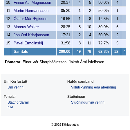
10
Finnur Atli Magnússon
20:37
4
5
80,0%
4
5
11
Martin Hermannsson
05:20
1
2
50,0%
1
1
12
Ólafur Már Ægisson
16:55
1
8
12,5%
1
5
13
Marcus Walker
28:25
8
10
80,0%
5
6
14
Jón Orri Kristjánsson
17:21
2
4
50,0%
2
4
15
Pavel Ermolinskij
31:58
8
11
72,7%
5
8
Samtals
200:00
49
78
62,8%
32
49
Dómarar:
Einar Þór Skarphéðinsson, Jakob Árni Ísleifsson
Um Körfustatt
Hafðu samband
Um vefinn
Villutilkynning eða ábending
Tenglar
Stuðningur
Stattnördarnir
Stuðningur við vefinn
KKÍ
© 2026 Körfustatt.is