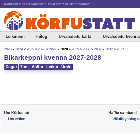
Körfustatt.is er ástríðuverkefni keyrt áfram af Stattnördunum
Leikmenn
Félög
Úrvalsdeild karla
Úrvalsdeild kvenna
2023
<
2024
<
2025
<
2026
<
2027
<
2028
>
2029
>
2030
>
2031
>
2032
>
2033
Bikarkeppni kvenna 2027-2028
Dagur
Tími
Völlur
Leikur
Úrslit
Um Körfustatt
Hafðu samband
Um vefinn
Villutilkynning