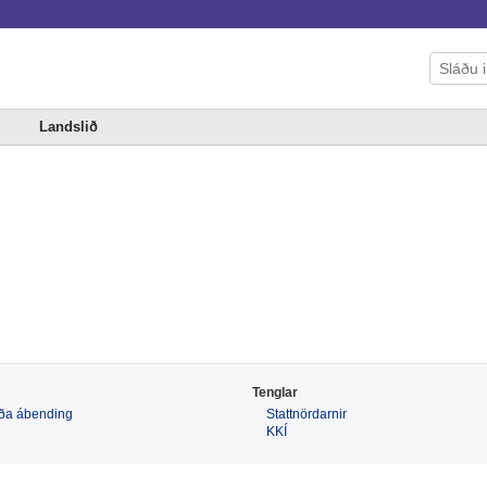
Landslið
Tenglar
 eða ábending
Stattnördarnir
KKÍ