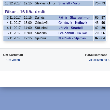
10.12.2017
19:15
Stykkishólmur
Snæfell
-
Valur
75
- 73
Bikar - 16 liða úrslit
3.11.2017
19:15
Dalhús
Fjölnir
-
Skallagrímur
69 -
87
4.11.2017
15:00
Grindavík
Grindavík
-
Keflavík
43 -
96
4.11.2017
14:00
Síðuskóli
Þór Ak
-
Snæfell
42 -
89
5.11.2017
16:00
Smárinn
Breiðablik
-
Haukar
70
- 66
5.11.2017
19:15
Njarðvík
Njarðvík
-
Stjarnan
87
- 84
Um Körfustatt
Hafðu samband
Um vefinn
Villutilkynning