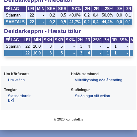
FÉLAG
LEI
MÍN
SKH
SKR
SK%
2H
2R
2S%
3H
3R
Stjarnan
22
-
0,2
0,5
40,0%
0,2
0,4
50,0%
0,0
0,1
SAMTALS
22
-
0,2
0,5
41,7%
0,2
0,4
44,4%
0,0
0,1
3
Deildarkeppni - Hæstu tölur
FÉLAG
LEI
MÍN
SKH
SKR
SK%
2H
2R
2S%
3H
3R
3S%
VH
Stjarnan
22
16,0
3
5
-
3
4
-
1
1
-
2
22
16,0
3
5
-
3
4
-
1
1
-
2
Um Körfustatt
Hafðu samband
Um vefinn
Villutilkynning eða ábending
Tenglar
Stuðningur
Stattnördarnir
Stuðningur við vefinn
KKÍ
© 2026 Körfustatt.is