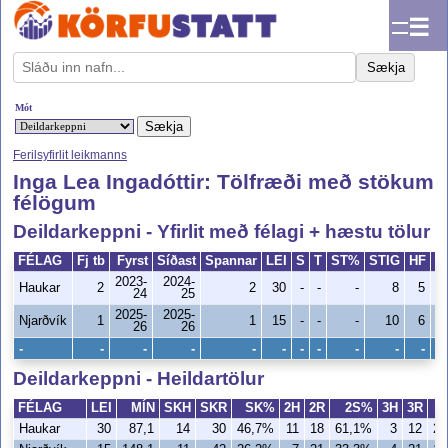
☰
Sækja
Mót
Ferilsyfirlit leikmanns
Inga Lea Ingadóttir: Tölfræði með stökum
félögum
Deildarkeppni - Yfirlit með félagi + hæstu tölur
FÉLAG
Fj tb
Fyrst
Síðast
Spannar
LEI
S
T
ST%
STIG
HF
S
2023-
2024-
Haukar
2
2
30
-
-
-
8
5
24
25
2025-
2025-
Njarðvík
1
1
15
-
-
-
10
6
26
26
-
-
-
-
-
-
-
-
-
-
-
Deildarkeppni - Heildartölur
FÉLAG
LEI
MÍN
SKH
SKR
SK%
2H
2R
2S%
3H
3R
Haukar
30
87,1
14
30
46,7%
11
18
61,1%
3
12
25