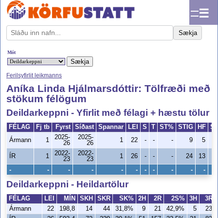
☰
Sækja
Mót
Ferilsyfirlit leikmanns
Aníka Linda Hjálmarsdóttir: Tölfræði með
stökum félögum
Deildarkeppni - Yfirlit með félagi + hæstu tölur
FÉLAG
Fj tb
Fyrst
Síðast
Spannar
LEI
S
T
ST%
STIG
HF
S
2025-
2025-
Ármann
1
1
22
-
-
-
9
5
26
26
2022-
2022-
ÍR
1
1
26
-
-
-
24
13
23
23
-
-
-
-
-
-
-
-
-
-
-
Deildarkeppni - Heildartölur
FÉLAG
LEI
MÍN
SKH
SKR
SK%
2H
2R
2S%
3H
3R
Ármann
22
198,8
14
44
31,8%
9
21
42,9%
5
23