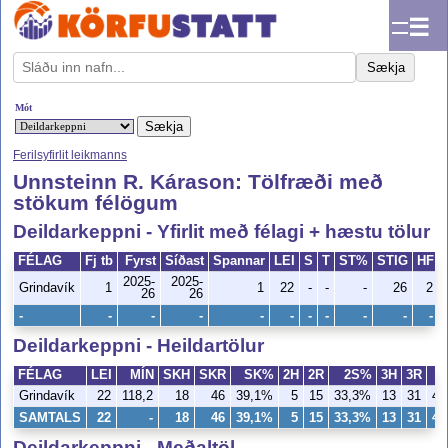
☰
Sækja
Mót
Ferilsyfirlit leikmanns
Unnsteinn R. Kárason: Tölfræði með
stökum félögum
Deildarkeppni - Yfirlit með félagi + hæstu tölur
FÉLAG
Fj tb
Fyrst
Síðast
Spannar
LEI
S
T
ST%
STIG
HF
2025-
2025-
Grindavík
1
1
22
-
-
-
26
2
26
26
-
-
-
-
-
-
-
-
-
-
-
Deildarkeppni - Heildartölur
FÉLAG
LEI
MÍN
SKH
SKR
SK%
2H
2R
2S%
3H
3R
Grindavík
22
118,2
18
46
39,1%
5
15
33,3%
13
31
41
SAMTALS
22
-
18
46
39,1%
5
15
33,3%
13
31
41
Deildarkeppni - Meðaltöl