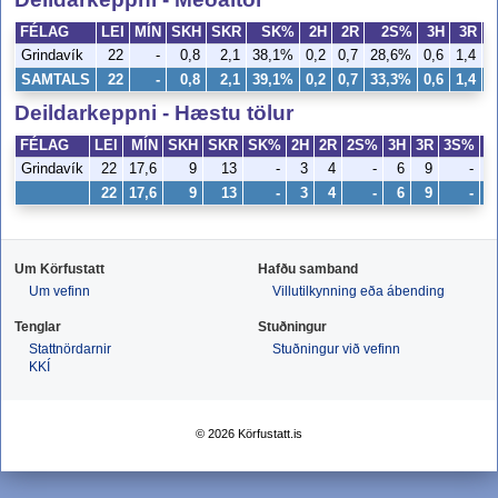
FÉLAG
LEI
MÍN
SKH
SKR
SK%
2H
2R
2S%
3H
3R
Grindavík
22
-
0,8
2,1
38,1%
0,2
0,7
28,6%
0,6
1,4
4
SAMTALS
22
-
0,8
2,1
39,1%
0,2
0,7
33,3%
0,6
1,4
4
Deildarkeppni - Hæstu tölur
FÉLAG
LEI
MÍN
SKH
SKR
SK%
2H
2R
2S%
3H
3R
3S%
V
Grindavík
22
17,6
9
13
-
3
4
-
6
9
-
22
17,6
9
13
-
3
4
-
6
9
-
Um Körfustatt
Hafðu samband
Um vefinn
Villutilkynning eða ábending
Tenglar
Stuðningur
Stattnördarnir
Stuðningur við vefinn
KKÍ
© 2026 Körfustatt.is