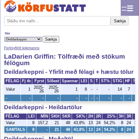
☰
Sækja
Mót
Ferilsyfirlit leikmanns
LaDarien Griffin: Tölfræði með stökum
félögum
Deildarkeppni - Yfirlit með félagi + hæstu tölur
FÉLAG
Fj tb
Fyrst
Síðast
Spannar
LEI
S
T
ST%
STIG
HF
ST
2025-
2025-
Valur
1
1
8
-
-
-
14
7
26
26
-
-
-
-
-
-
-
-
-
-
-
Deildarkeppni - Heildartölur
FÉLAG
LEI
MÍN
SKH
SKR
SK%
2H
2R
2S%
3H
3R
Valur
8
157,2
21
48
43,8%
13
24
54,2%
8
24
33
SAMTALS
8
-
21
48
43,8%
13
24
54,2%
8
24
33
Deildarkeppni - Meðaltöl