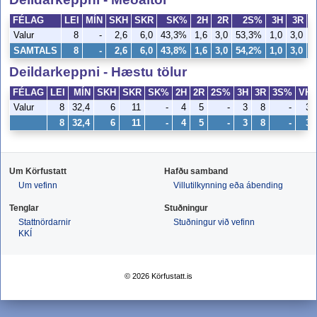
FÉLAG
LEI
MÍN
SKH
SKR
SK%
2H
2R
2S%
3H
3R
Valur
8
-
2,6
6,0
43,3%
1,6
3,0
53,3%
1,0
3,0
3
SAMTALS
8
-
2,6
6,0
43,8%
1,6
3,0
54,2%
1,0
3,0
3
Deildarkeppni - Hæstu tölur
FÉLAG
LEI
MÍN
SKH
SKR
SK%
2H
2R
2S%
3H
3R
3S%
VH
Valur
8
32,4
6
11
-
4
5
-
3
8
-
3
8
32,4
6
11
-
4
5
-
3
8
-
3
Um Körfustatt
Hafðu samband
Um vefinn
Villutilkynning eða ábending
Tenglar
Stuðningur
Stattnördarnir
Stuðningur við vefinn
KKÍ
© 2026 Körfustatt.is