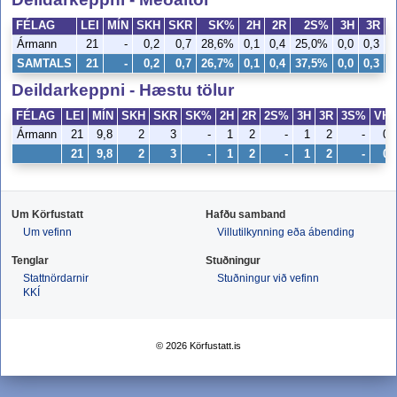
FÉLAG
LEI
MÍN
SKH
SKR
SK%
2H
2R
2S%
3H
3R
Ármann
21
-
0,2
0,7
28,6%
0,1
0,4
25,0%
0,0
0,3
SAMTALS
21
-
0,2
0,7
26,7%
0,1
0,4
37,5%
0,0
0,3
1
Deildarkeppni - Hæstu tölur
FÉLAG
LEI
MÍN
SKH
SKR
SK%
2H
2R
2S%
3H
3R
3S%
VH
Ármann
21
9,8
2
3
-
1
2
-
1
2
-
0
21
9,8
2
3
-
1
2
-
1
2
-
0
Um Körfustatt
Hafðu samband
Um vefinn
Villutilkynning eða ábending
Tenglar
Stuðningur
Stattnördarnir
Stuðningur við vefinn
KKÍ
© 2026 Körfustatt.is