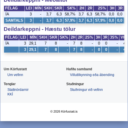
FÉLAG
LEI
MÍN
SKH
SKR
SK%
2H
2R
2S%
3H
3R
3
ÍA
3
-
3,7
6,3
58,7%
3,7
6,3
58,7%
0,0
0,0
SAMTALS
3
-
3,7
6,3
57,9%
3,7
6,3
57,9%
0,0
0,0
Deildarkeppni - Hæstu tölur
FÉLAG
LEI
MÍN
SKH
SKR
SK%
2H
2R
2S%
3H
3R
3S%
VH
ÍA
3
29,1
7
8
-
7
8
-
0
0
-
4
3
29,1
7
8
-
7
8
-
0
0
-
4
Um Körfustatt
Hafðu samband
Um vefinn
Villutilkynning eða ábending
Tenglar
Stuðningur
Stattnördarnir
Stuðningur við vefinn
KKÍ
© 2026 Körfustatt.is