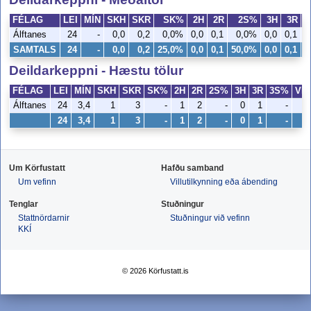
FÉLAG
LEI
MÍN
SKH
SKR
SK%
2H
2R
2S%
3H
3R
Álftanes
24
-
0,0
0,2
0,0%
0,0
0,1
0,0%
0,0
0,1
0
SAMTALS
24
-
0,0
0,2
25,0%
0,0
0,1
50,0%
0,0
0,1
0
Deildarkeppni - Hæstu tölur
FÉLAG
LEI
MÍN
SKH
SKR
SK%
2H
2R
2S%
3H
3R
3S%
VH
Álftanes
24
3,4
1
3
-
1
2
-
0
1
-
0
24
3,4
1
3
-
1
2
-
0
1
-
0
Um Körfustatt
Hafðu samband
Um vefinn
Villutilkynning eða ábending
Tenglar
Stuðningur
Stattnördarnir
Stuðningur við vefinn
KKÍ
© 2026 Körfustatt.is